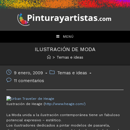
Saltar
al
contenido
MENÚ
ILUSTRACIÓN DE MODA
>
Temas e ideas
Publicación
Categoría
9 enero, 2009
Temas e ideas
de
de
Comentarios
11 comentarios
la
la
de
entrada:
entrada:
la
entrada:
Ilustración de Heage (
http://www.heage.com/)
La Moda unida a la ilustración contemporánea tiene un fabuloso
potencial expresivo – estético.
Los ilustradores dedicados a pintar modelos de pasarela,