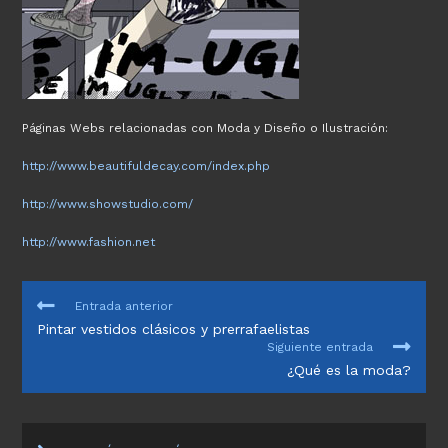
Páginas Webs relacionadas con Moda y Diseño o Ilustración:
http://www.beautifuldecay.com/index.php
http://www.showstudio.com/
http://www.fashion.net
LEER
Entrada anterior
MÁS
Pintar vestidos clásicos y prerrafaelistas
ARTÍCULOS
Siguiente entrada
¿Qué es la moda?