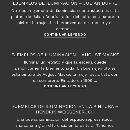
–
EJEMPLOS DE ILUMINACIÓN – JULIAN DUPRÉ
paisajes
Otro buen ejemplo de iluminación contrastada es esta
urbanos
pintura de Julian Dupré. La luz del sol directa sobre la
de
piel de la mujer, las herramientas de trabajo y el
Cornelis
campo.…
Springer
Ejemplos
CONTINUAR LEYENDO
de
iluminación
–
EJEMPLOS DE ILUMINACIÓN – AUGUST MACKE
Julian
Iluminar un retrato y que la escena quede
Dupré
armónicamente bien entonada. Un buen ejemplo es
esta pintura de August Macke, la mujer del artista con
un sombrero. Pintado en 1909.…
Ejemplos
CONTINUAR LEYENDO
de
iluminación
–
EJEMPLOS DE ILUMINACIÓN EN LA PINTURA –
August
HENDRIK WEISSENBRUCH
Macke
Una buena iluminación del espacio representado,
marca una gran diferencia en la pintura. Tenemos