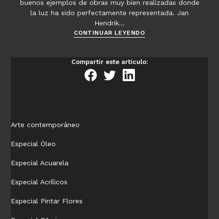
buenos ejemplos de obras muy bien realizadas donde
la luz ha sido perfectamente representada. Jan
Hendrik…
Ejemplos
CONTINUAR LEYENDO
de
iluminación
Compartir este artículo:
en
la
pintura
–
Hendrik
Weissenbruch
Arte contemporáneo
Especial Óleo
Especial Acuarela
Especial Acrílicos
Especial Pintar Flores