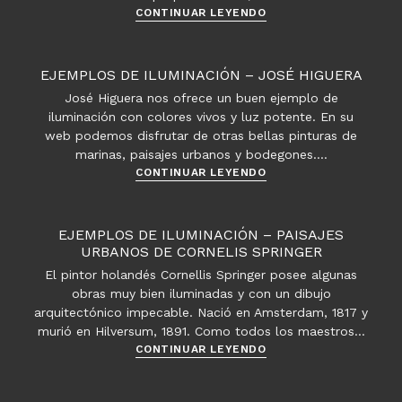
de
Ejemplos
CONTINUAR LEYENDO
verano
de
iluminación.
Luces
EJEMPLOS DE ILUMINACIÓN – JOSÉ HIGUERA
dentro
José Higuera nos ofrece un buen ejemplo de
de
iluminación con colores vivos y luz potente. En su
las
web podemos disfrutar de otras bellas pinturas de
sombras
marinas, paisajes urbanos y bodegones.…
en
Ejemplos
CONTINUAR LEYENDO
el
de
estilo
iluminación
impresionista
–
EJEMPLOS DE ILUMINACIÓN – PAISAJES
José
URBANOS DE CORNELIS SPRINGER
Higuera
El pintor holandés Cornellis Springer posee algunas
obras muy bien iluminadas y con un dibujo
arquitectónico impecable. Nació en Amsterdam, 1817 y
murió en Hilversum, 1891. Como todos los maestros…
Ejemplos
CONTINUAR LEYENDO
de
iluminación