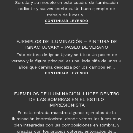
Sorolla y su modelo en este cuadro de iluminación
radiante y suaves sombras. Un buen ejemplo de
trabajo de luces y…
Ejemplos
CONTINUAR LEYENDO
de
iluminación:
Joaquín
EJEMPLOS DE ILUMINACIÓN – PINTURA DE
Sorolla
IGNAC UJVARY – PASEO DE VERANO
y
Esta pintura de Ignac Ujvary se titula Un paseo de
Valencia
verano y la figura principal es una linda niña de unos 9
años que camina descalza por los campos en…
Ejemplos
CONTINUAR LEYENDO
de
iluminación
–
EJEMPLOS DE ILUMINACIÓN. LUCES DENTRO
Pintura
DE LAS SOMBRAS EN EL ESTILO
de
IMPRESIONISTA
Ignac
En esta entrada muestro algunos ejemplos de la
Ujvary
iluminación impresionista, donde vemos las luces muy
–
bien integradas con las composiciones en sombra, y
Paseo
creadas con los propios colores, entonados de…