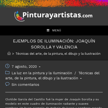
Saltar
al
contenido
MENÚ
EJEMPLOS DE ILUMINACIÓN: JOAQUÍN
SOROLLA Y VALENCIA
>
Técnicas del arte, de la pintura, el dibujo y la ilustración
Publicación
7 agosto, 2020
de
Categoría
La luz en la pintura y la Iluminación
/
Técnicas del
la
de
arte, de la pintura, el dibujo y la ilustración
entrada:
la
Comentarios
Sin comentarios
entrada:
de
la
entrada:
Clotilde García del Castillo fué la mujer de Joaquín Sorolla y su
modelo en este cuadro de iluminación radiante y suaves