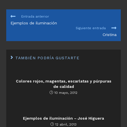
LEER
Entrada anterior
MÁS
Ejemplos de iluminación
ARTÍCULOS
Siguiente entrada
Cristina
TAMBIÉN PODRÍA GUSTARTE
Colores rojos, magentas, escarlatas y púrpuras
de calidad
10 mayo, 2012
Ejemplos de iluminación – José Higuera
12 abril, 2013