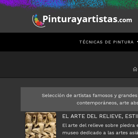
Saltar
al
contenido
TÉCNICAS DE PINTURA
Selección de artistas famosos y grandes m
contemporáneos, arte abst
EL ARTE DEL RELIEVE, EST
El arte del relieve sobre piedra 
museo dedicado a las artes asi