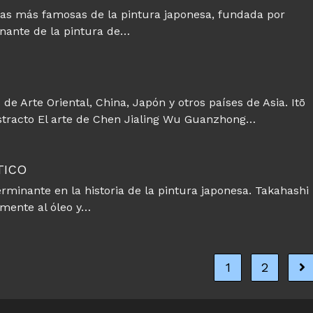
as más famosas de la pintura japonesa, fundada por
nante de la pintura de…
e Arte Oriental, China, Japón y otros países de Asia. Itō
tracto El arte de Chen Jialing Wu Guanzhong…
TICO
rminante en la historia de la pintura japonesa. Takahashi
amente al óleo y…
1
2
Ir 