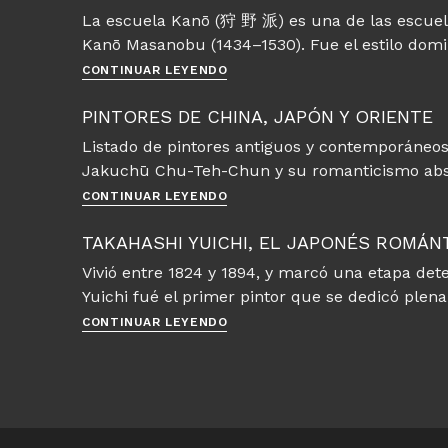
pinturas
La escuela Kanō (狩 野 派) es una de las escuel
de
Kanō Masanobu (1434–1530). Fue el estilo domi
interiores
con
Pintura
CONTINUAR LEYENDO
homenaje
japonesa
a
–
PINTORES DE CHINA, JAPÓN Y ORIENTE
los
Estilo
Listado de pintores antiguos y contemporáneos d
artistas
de
Jakuchū Chu-Teh-Chun y su romanticismo abs
la
escuela
Pintores
CONTINUAR LEYENDO
Kano
de
China,
TAKAHASHI YUICHI, EL JAPONÉS ROMÁN
Japón
Vivió entre 1824 y 1894, y marcó una etapa dete
y
Yuichi fué el primer pintor que se dedicó plen
Oriente
Takahashi
CONTINUAR LEYENDO
Yuichi,
el
japonés
romántico