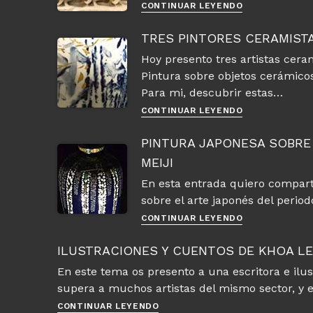
El
CONTINUAR LEYENDO
arte
del
TRES PINTORES CERAMIST
relieve,
Hoy presento tres artistas cera
estilo
Pintura sobre objetos cerámicos
asiático
e
Para mi, descubrir estas…
hindú
Tres
CONTINUAR LEYENDO
antiguo
pintores
ceramistas
PINTURA JAPONESA SOBRE
contemporáne
MEIJI
de
Asia
En esta entrada quiero compart
sobre el arte japonés del period
Pintura
CONTINUAR LEYENDO
japonesa
sobre
ILUSTRACIONES Y CUENTOS DE KHOA L
cerámica
En este tema os presento a una escritora e ilu
y
supera a muchos artistas del mismo sector, y 
porcelana
Ilustraciones
del
CONTINUAR LEYENDO