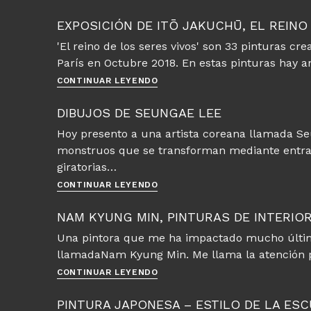
y
periodo
cuentos
Edo
EXPOSICIÓN DE ITŌ JAKUCHŪ, EL REINO
de
y
'El reino de los seres vivos' son 33 pinturas c
Khoa
Meiji
París en Octubre 2018. En estas pinturas hay a
Le
Exposición
CONTINUAR LEYENDO
de
Itō
DIBUJOS DE SEUNGAE LEE
Jakuchū,
Hoy presento a una artista coreana llamada Se
el
monstruos que se transforman mediante entra
Reino
de
giratorias…
los
Dibujos
CONTINUAR LEYENDO
seres
de
vivos
Seungae
NAM KYUNG MIN, PINTURAS DE INTERIO
Lee
Una pintora que me ha impactado mucho última
llamadaNam Kyung Min. Me llama la atención 
Nam
CONTINUAR LEYENDO
Kyung
Min,
PINTURA JAPONESA – ESTILO DE LA ES