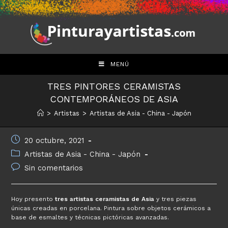
Saltar
al
contenido
MENÚ
TRES PINTORES CERAMISTAS
CONTEMPORÁNEOS DE ASIA
>
Artistas
>
Artistas de Asia - China - Japón
Publicación
20 octubre, 2021
de
Categoría
Artistas de Asia - China - Japón
la
de
Comentarios
Sin comentarios
entrada:
la
de
entrada:
la
entrada:
Hoy presento
tres artistas ceramistas de Asia
y tres piezas
únicas creadas en porcelana. Pintura sobre objetos cerámicos a
base de esmaltes y técnicas pictóricas avanzadas.