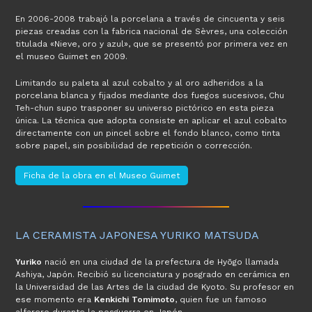
En 2006-2008 trabajó la porcelana a través de cincuenta y seis
piezas creadas con la fabrica nacional de Sèvres, una colección
titulada «Nieve, oro y azul», que se presentó por primera vez en
el museo Guimet en 2009.
Limitando su paleta al azul cobalto y al oro adheridos a la
porcelana blanca y fijados mediante dos fuegos sucesivos, Chu
Teh-chun supo trasponer su universo pictórico en esta pieza
única. La técnica que adopta consiste en aplicar el azul cobalto
directamente con un pincel sobre el fondo blanco, como tinta
sobre papel, sin posibilidad de repetición o corrección.
Ficha de la obra en el Museo Guimet
LA CERAMISTA JAPONESA YURIKO MATSUDA
Yuriko
nació en una ciudad de la prefectura de Hyōgo llamada
Ashiya, Japón. Recibió su licenciatura y posgrado en cerámica en
la Universidad de las Artes de la ciudad de Kyoto. Su profesor en
ese momento era
Kenkichi Tomimoto
, quien fue un famoso