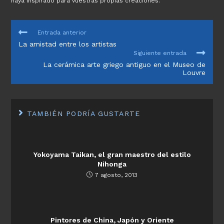
haya inspirado para vuestras propias creaciones.
LEER
Entrada anterior
MÁS
La amistad entre los artistas
ARTÍCULOS
Siguiente entrada
La cerámica arte griego antiguo en el Museo de
Louvre
TAMBIÉN PODRÍA GUSTARTE
Yokoyama Taikan, el gran maestro del estilo
Nihonga
7 agosto, 2013
Pintores de China, Japón y Oriente