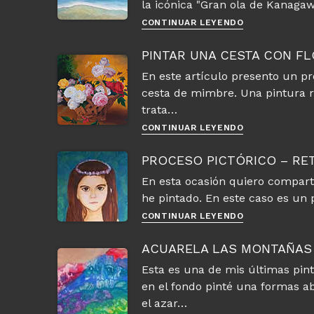
la icónica "Gran ola de Kanaga
Pintar
CONTINUAR LEYENDO
la
cresta
PINTAR UNA CESTA CON F
de
En este artículo presento un pr
una
cesta de mimbre. Una pintura r
ola
trata…
Pintar
CONTINUAR LEYENDO
una
cesta
PROCESO PICTÓRICO – RE
con
En esta ocasión quiero comparti
flores
he pintado. En este caso es un 
Proceso
CONTINUAR LEYENDO
pictórico
–
ACUARELA LAS MONTAÑAS 
Retrato
Esta es una de mis últimas pin
niña
en el fondo pinté una formas ab
con
acuarelas
el azar…