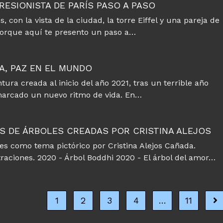
RESIONISTA DE PARÍS PASO A PASO
, con la vista de la ciudad, la torre Eiffel y una pareja de
orque aquí te presento un paso a…
A, PAZ EN EL MUNDO
ntura creada al inicio del año 2021, tras un terrible año
marcado un nuevo ritmo de vida. En…
S DE ÁRBOLES CREADAS POR CRISTINA ALEJOS
ques como tema pictórico por Cristina Alejos Cañada.
ustraciones. 2020 - Árbol Boddhi 2020 - El árbol del amor…
1
2
3
4
…
11
Ir 