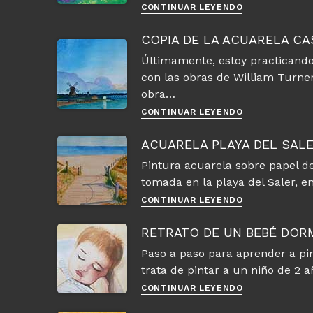
Acuarela
CONTINUAR LEYENDO
las
Montañas
COPIA DE LA ACUARELA CA
antiguas
Últimamente, estoy practicando
de
con las obras de William Turner
la
tierra
obra…
Copia
CONTINUAR LEYENDO
de
la
ACUARELA PLAYA DEL SALE
acuarela
Pintura acuarela sobre papel d
Casa
tomada en la playa del Saler, 
blanca
en
Acuarela
CONTINUAR LEYENDO
Chelsea
Playa
de
del
RETRATO DE UN BEBÉ DOR
Girtin
Saler
Paso a paso para aprender a pin
de
trata de pintar a un niño de 2 
Valencia
Retrato
CONTINUAR LEYENDO
de