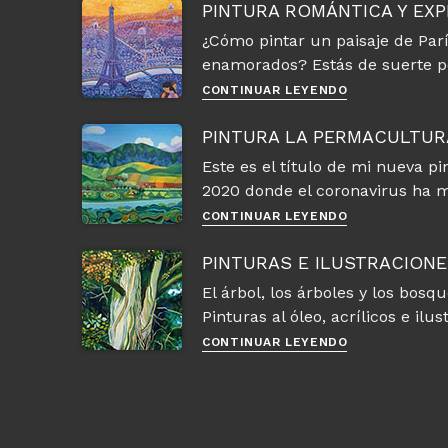
un
PINTURA ROMÁNTICA Y EXP
bebé
¿Cómo pintar un paisaje de París
dormido
enamorados? Estás de suerte p
con
acuarelas
Pintura
CONTINUAR LEYENDO
romántica
y
PINTURA LA PERMACULTUR
expresionista
Este es el título de mi nueva pi
de
2020 donde el coronavirus ha 
París
paso
Pintura
CONTINUAR LEYENDO
a
La
paso
permacultura,
PINTURAS E ILUSTRACIONE
paz
El árbol, los árboles y los bos
en
Pinturas al óleo, acrílicos e il
el
mundo
Pinturas
CONTINUAR LEYENDO
e
ilustraciones
de
árboles
creadas