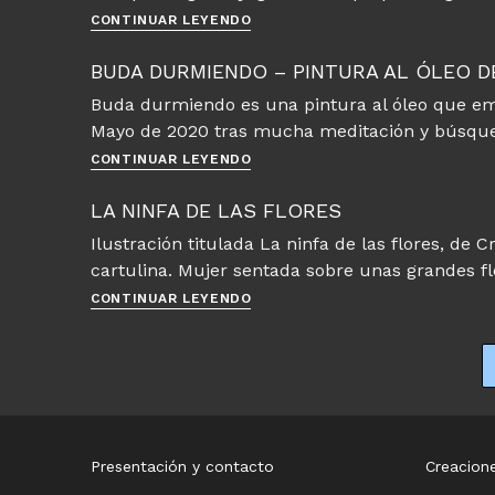
Cristina
CONTINUAR LEYENDO
BUDA DURMIENDO – PINTURA AL ÓLEO D
Buda durmiendo es una pintura al óleo que em
Mayo de 2020 tras mucha meditación y búsqu
Buda
CONTINUAR LEYENDO
durmiendo
–
LA NINFA DE LAS FLORES
Pintura
Ilustración titulada La ninfa de las flores, de 
al
cartulina. Mujer sentada sobre unas grandes fl
óleo
de
La
CONTINUAR LEYENDO
Cristina
ninfa
Alejos
de
las
flores
Presentación y contacto
Creacione