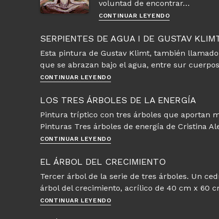
voluntad de encontrar…
Buda
CONTINUAR LEYENDO
intentando
iluminarse
SERPIENTES DE AGUA I DE GUSTAV KLIM
bajo
Esta pintura de Gustav Klimt, también llamado
el
que se abrazan bajo el agua, entre sur cuerpos
árbol
Serpientes
Bodhi
CONTINUAR LEYENDO
de
agua
LOS TRES ÁRBOLES DE LA ENERGÍA
I
Pintura tríptico con tres árboles que aportan m
de
Pinturas Tres árboles de energía de Cristina Al
Gustav
Klimt
Los
CONTINUAR LEYENDO
tres
árboles
EL ÁRBOL DEL CRECIMIENTO
de
Tercer árbol de la serie de tres árboles. Un ce
la
árbol del crecimiento, acrílico de 40 cm x 60 
energía
El
CONTINUAR LEYENDO
árbol