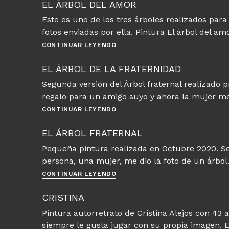
del
EL ÁRBOL DEL AMOR
crecimiento
Este es uno de los tres árboles realizados para
fotos enviadas por ella. Pintura El árbol del am
El
CONTINUAR LEYENDO
árbol
del
EL ÁRBOL DE LA FRATERNIDAD
amor
Segunda versión del Árbol fraternal realizado 
regalo para un amigo suyo y ahora la mujer m
El
CONTINUAR LEYENDO
árbol
de
EL ÁRBOL FRATERNAL
la
Pequeña pintura realizada en Octubre 2020. Se
fraternidad
persona, una mujer, me dio la foto de un árbol
El
CONTINUAR LEYENDO
árbol
fraternal
CRISTINA
Pintura autorretrato de Cristina Alejos con 43 a
siempre le gusta jugar con su propia imagen. 