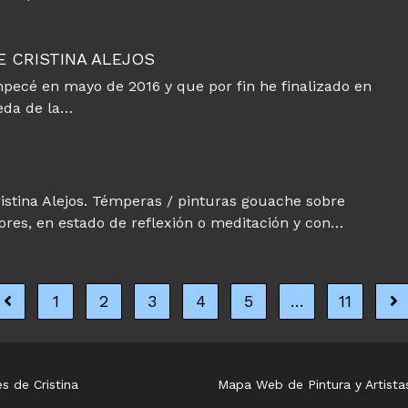
E CRISTINA ALEJOS
pecé en mayo de 2016 y que por fin he finalizado en
eda de la…
Cristina Alejos. Témperas / pinturas gouache sobre
ores, en estado de reflexión o meditación y con…
1
2
3
4
5
…
11
Ir a la página anterior
Ir 
s de Cristina
Mapa Web de Pintura y Artista