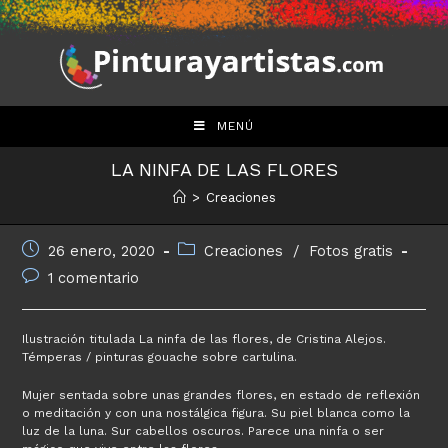
Saltar
al
contenido
MENÚ
LA NINFA DE LAS FLORES
>
Creaciones
Publicación
Categoría
26 enero, 2020
Creaciones
/
Fotos gratis
de
de
Comentarios
1 comentario
la
la
de
entrada:
entrada:
la
entrada:
Ilustración titulada La ninfa de las flores, de Cristina Alejos.
Témperas / pinturas gouache sobre cartulina.
Mujer sentada sobre unas grandes flores, en estado de reflexión
o meditación y con una nostálgica figura. Su piel blanca como la
luz de la luna. Sur cabellos oscuros. Parece una ninfa o ser