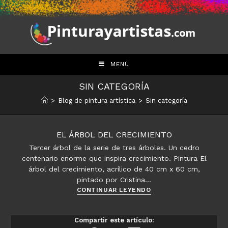
Saltar
al
contenido
MENÚ
SIN CATEGORÍA
>
Blog de pintura artística
>
Sin categoría
EL ÁRBOL DEL CRECIMIENTO
Tercer árbol de la serie de tres árboles. Un cedro
centenario enorme que inspira crecimiento. Pintura El
árbol del crecimiento, acrílico de 40 cm x 60 cm,
pintado por Cristina…
El
CONTINUAR LEYENDO
árbol
del
Compartir este artículo:
crecimiento