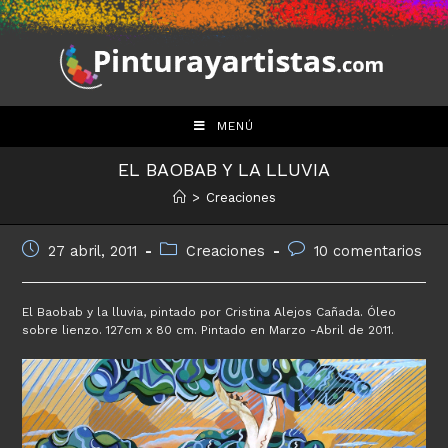
Saltar
al
contenido
MENÚ
EL BAOBAB Y LA LLUVIA
>
Creaciones
Publicación
Categoría
Comentarios
27 abril, 2011
Creaciones
10 comentarios
de
de
de
la
la
la
entrada:
entrada:
entrada:
El Baobab y la lluvia, pintado por Cristina Alejos Cañada. Óleo
sobre lienzo. 127cm x 80 cm. Pintado en Marzo -Abril de 2011.