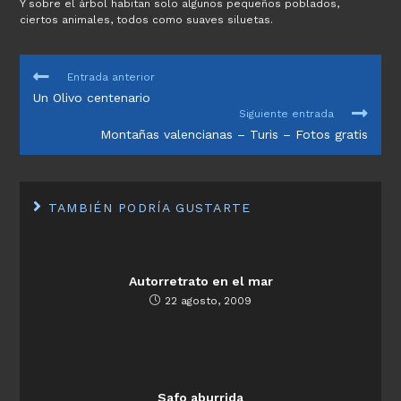
Y sobre el árbol habitan solo algunos pequeños poblados,
ciertos animales, todos como suaves siluetas.
LEER
Entrada anterior
MÁS
Un Olivo centenario
ARTÍCULOS
Siguiente entrada
Montañas valencianas – Turis – Fotos gratis
TAMBIÉN PODRÍA GUSTARTE
Autorretrato en el mar
22 agosto, 2009
Safo aburrida