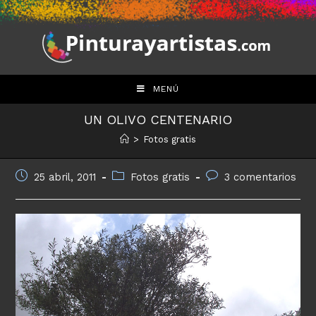
Saltar
al
contenido
MENÚ
UN OLIVO CENTENARIO
>
Fotos gratis
Publicación
Categoría
Comentarios
25 abril, 2011
Fotos gratis
3 comentarios
de
de
de
la
la
la
entrada:
entrada:
entrada: