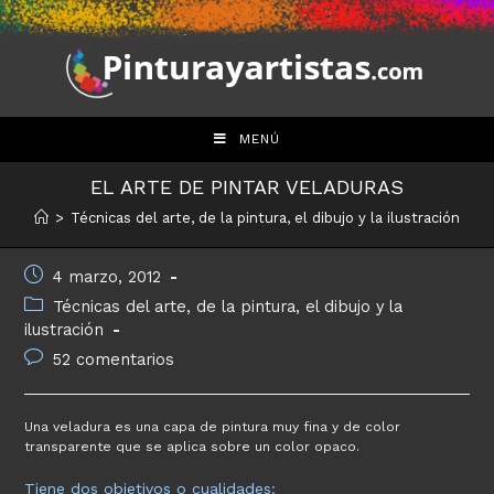
Saltar
al
contenido
MENÚ
EL ARTE DE PINTAR VELADURAS
>
Técnicas del arte, de la pintura, el dibujo y la ilustración
Publicación
4 marzo, 2012
de
Categoría
Técnicas del arte, de la pintura, el dibujo y la
la
de
ilustración
entrada:
la
Comentarios
52 comentarios
entrada:
de
la
entrada:
Una veladura es una capa de pintura muy fina y de color
transparente que se aplica sobre un color opaco.
Tiene dos objetivos o cualidades: