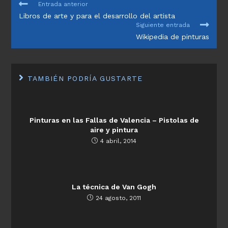
LEER
Entrada anterior
MÁS
Libros de arte y para el desarrollo del artista
ARTÍCULOS
Siguiente entrada
Wikipedia de pinturas
TAMBIÉN PODRÍA GUSTARTE
Pinturas en las Fallas de Valencia – Pistolas de
aire y pintura
4 abril, 2014
La técnica de Van Gogh
24 agosto, 2011