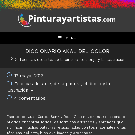
Saltar
al
contenido
MENÚ
DICCIONARIO AKAL DEL COLOR
>
Técnicas del arte, de la pintura, el dibujo y la ilustración
Publicación
12 mayo, 2012
de
Categoría
Técnicas del arte, de la pintura, el dibujo y la
la
de
ilustración
entrada:
la
Comentarios
4 comentarios
entrada:
de
la
entrada:
Escrito por Juan Carlos Sanz y Rosa Gallego, en este diccionario
puedes encontrar todos los términos artísticos y aprender qué
significan muchas palabras relacionadas con los materiales o las
técnicas del arte, bien explicadas y ordenadas.