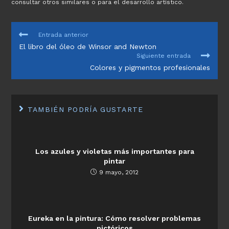
consultar otros similares o para el desarrollo artístico.
LEER
Entrada anterior
MÁS
El libro del óleo de Winsor and Newton
ARTÍCULOS
Siguiente entrada
Colores y pigmentos profesionales
TAMBIÉN PODRÍA GUSTARTE
Los azules y violetas más importantes para
pintar
9 mayo, 2012
Eureka en la pintura: Cómo resolver problemas
pictóricos