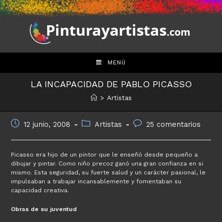
Saltar
al
contenido
MENÚ
LA INCAPACIDAD DE PABLO PICASSO
>
Artistas
Publicación
Categoría
Comentarios
12 junio, 2008
Artistas
25 comentarios
de
de
de
la
la
la
entrada:
entrada:
entrada:
Picasso era hijo de un pintor que le enseñó desde pequeño a
dibujar y pintar. Como niño precoz ganó una gran confianza en si
mismo. Esta seguridad, su fuerte salud y un carácter pasional, le
impulsaban a trabajar incansablemente y fomentaban su
capacidad creativa.
Obras de su juventud