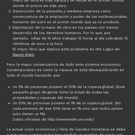
mano de obra es más barata y se vende en el primer mundo
donde el precio es más caro.
Destrucción de la pequeña y mediana empresa como
consecuencia de la ampliación y poder de las multinacionales.
Aumento del paro en el primer mundo que ya no produce.
Explotación de la mano de obra en los países con menos
desarrollo de los derechos humanos. Por lo que, por
ejemplo, niñas de 14 años trabajan 10 horas al día cobrabdo 13
céntimos de euro a la hora.
El mejor libro que explica este problema es «No Logo» de
Naomi Klein
.
Pero la mayor consecuéncia de todo este sistema económico
contemporáneo es cómo la riqueza se está desequilibrando en
todo el mundo haciendo que:
Un 2% de personas poseen el 50% de la riqueza global. (Este
pequeño grupo de gente tiene la mitad de todas las
propiedades y riquezas del mundo).
Un 50% de personas poseen el 1% de la riqueza global. (No
cada persona de ese 50% tiene un 1% sino que todos juntos
solo tienen un 1%).
Datos oficiales de http://www.wider.unu.edu/
La actual crisis económica y falta de liquidez monetaria se debe
a que unos cuantos listos han vendido un montón de casas por