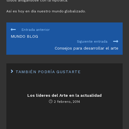
todos ahogándose con la hipoteca.
Así es hoy en día nuestro mundo globalizado.
LEER
Entrada anterior
MÁS
MUNDO BLOG
ARTÍCULOS
Siguiente entrada
Consejos para desarrollar el arte
TAMBIÉN PODRÍA GUSTARTE
Los líderes del Arte en la actualidad
2 febrero, 2014