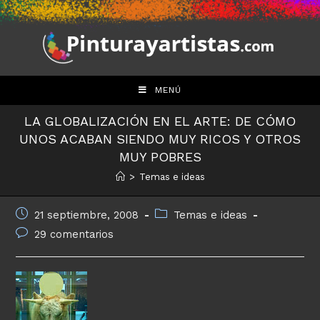
Saltar
al
contenido
MENÚ
LA GLOBALIZACIÓN EN EL ARTE: DE CÓMO
UNOS ACABAN SIENDO MUY RICOS Y OTROS
MUY POBRES
>
Temas e ideas
Publicación
Categoría
21 septiembre, 2008
Temas e ideas
de
de
Comentarios
29 comentarios
la
la
de
entrada:
entrada:
la
entrada: