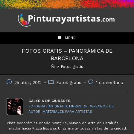
Saltar
al
contenido
MENÚ
FOTOS GRATIS – PANORÁMICA DE
BARCELONA
>
Fotos gratis
Publicación
Categoría
Comentarios
25 abril, 2012
Fotos gratis
1 comentario
de
de
de
la
la
la
entrada:
entrada:
entrada:
GALERÍA DE CIUDADES.
FOTOGRAFÍAS GRATIS, LIBRES DE DERECHOS DE
AUTOR, MATERIALES PARA ARTISTAS
Vista panorámica desde Montjuic, Museo de Arte de Cataluña,
mirador hacia Plaza España. Unas maravillosas vistas de la ciudad.