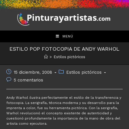
Saltar
al
contenido
MENÚ
ESTILO POP FOTOCOPIA DE ANDY WARHOL
>
Estilos pictóricos
Publicación
Categoría
15 diciembre, 2008
Estilos pictóricos
de
de
Comentarios
5 comentarios
la
la
de
entrada:
entrada:
la
entrada:
Andy Warhol ilustra perfectamente el estilo de la transferencia y
fotocopia. La serigrafía, técnica moderna y su desarrollo para la
imprenta a color, fue su herramienta pictórica. Con la serigrafía,
Warhol revolucionó el concepto existente de autenticidad y
cuestionó profundamente la importancia de la mano de obra del
artista como ejecutora.