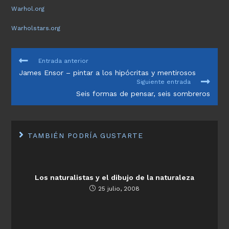
Warhol.org
Warholstars.org
LEER
Entrada anterior
MÁS
James Ensor – pintar a los hipócritas y mentirosos
ARTÍCULOS
Siguiente entrada
Seis formas de pensar, seis sombreros
TAMBIÉN PODRÍA GUSTARTE
Los naturalistas y el dibujo de la naturaleza
25 julio, 2008