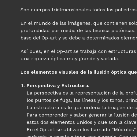
Son cuerpos tridimensionales todos los poliedros:
En el mundo de las imágenes, que contienen solo 
profundidad por medio de las técnica pictóricas. 
base del Op-art y se debe a determinados elemen
Así pues, en el Op-art se trabaja con estructur
una riqueza óptica muy grande y variada.
Los elementos visuales de la ilusión óptica qu
Perspectiva y Estructura.
La perspectiva es la representación de la pro
los puntos de fuga, las líneas y los tonos, pri
La estructura es lo que ordena la imagen de
Para comprender y saber generar la ilusión d
estos dos elementos unidos y que son la clave l
En el Op-art se utilizan los llamado “Módulos”
variando la escala o tono, por ejemplo. Son un