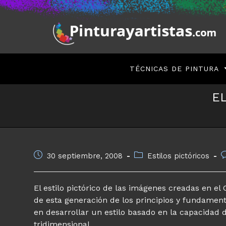
Saltar
al
contenido
TÉCNICAS DE PINTURA
EL
Publicación
Categoría
C
30 septiembre, 2008
Estilos pictóricos
de
de
d
la
la
l
entrada:
entrada:
e
El estilo pictórico de las imágenes creadas en el 
de esta generación de los principios y fundamento
en desarrollar un estilo basado en la capacidad d
tridimensional.