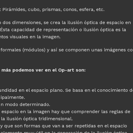
 Pirámides, cubo, prismas, conos, esfera, etc.
dos dimensiones, se crea la ilusión óptica de espacio en
Ésta capacidad de representación o ilusión óptica es la
tos visuales en la imagen.
as formales (módulos) y así se componen unas imágenes c
e más podemos ver en el Op-art son:
fundidad en el espacio plano. Se basa en el conocimiento d
ncipalmente.
 un modo determinado.
e espacio en la imagen hay que comprender las reglas de
a ilusión óptica tridimensional.
 y que son formas que van a ser repetidas en el espacio
 elemento muy útil en la generación de la ilusión óptica.