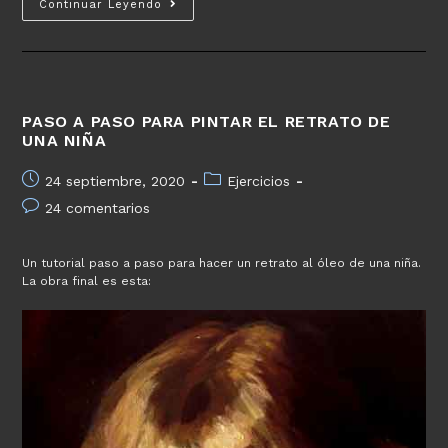
Continuar Leyendo
día
de
la
hispanidad
PASO A PASO PARA PINTAR EL RETRATO DE
UNA NIÑA
Publicación
Categoría
24 septiembre, 2020
Ejercicios
de
de
Comentarios
24 comentarios
la
la
de
entrada:
entrada:
la
Un tutorial paso a paso para hacer un retrato al óleo de una niña.
entrada:
La obra final es esta: