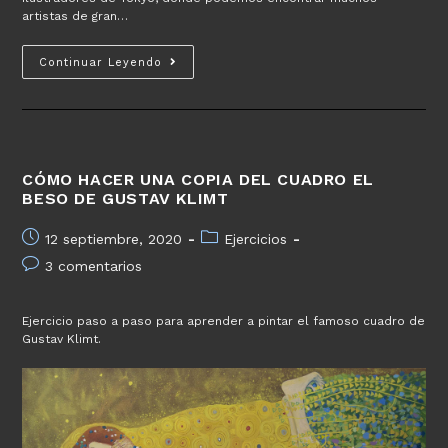
artistas de gran…
Tokyo
Continuar Leyendo
Illustrators
society
CÓMO HACER UNA COPIA DEL CUADRO EL
BESO DE GUSTAV KLIMT
Publicación
Categoría
12 septiembre, 2020
Ejercicios
de
de
Comentarios
3 comentarios
la
la
de
entrada:
entrada:
la
Ejercicio paso a paso para aprender a pintar el famoso cuadro de
entrada:
Gustav Klimt.