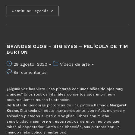
Prácticas
Continuar Leyendo
con
el
agua
–
Acuarelas
GRANDES OJOS – BIG EYES – PELÍCULA DE TIM
BURTON
Publicación
Categoría
29 agosto, 2020
Vídeos de arte
de
de
Comentarios
Sin comentarios
la
la
de
entrada:
entrada:
la
¿Alguna vez has visto unas pinturas con unos niños de ojos muy
entrada:
grandes? Unos rostros infantiles donde los ojos enormes y
oscuros llaman mucho la atención.
Se trata de las obras pictóricas de una pintora llamada
Margaret
Keane
. Ella tenía un estilo muy persistente, con niños, mujeres y
animales pintados al estilo Modigliani. Obras con mucha
sensibilidad y siempre en esos rostros de enormes ojos que
miran al espectador. Como una obsesión, sus pintoras son un
mundo melancólico y misterioso.