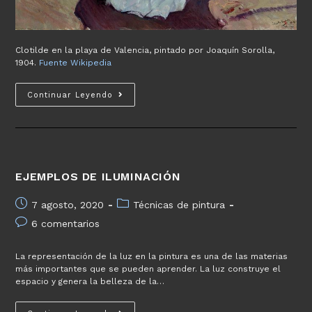
Clotilde en la playa de Valencia, pintado por Joaquín Sorolla,
1904.
Fuente Wikipedia
Ejemplos
Continuar Leyendo
de
iluminación:
Joaquín
Sorolla
y
EJEMPLOS DE ILUMINACIÓN
Valencia
Publicación
Categoría
7 agosto, 2020
Técnicas de pintura
de
de
Comentarios
6 comentarios
la
la
de
entrada:
entrada:
la
La representación de la luz en la pintura es una de las materias
entrada:
más importantes que se pueden aprender. La luz construye el
espacio y genera la belleza de la…
Ejemplos