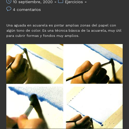
Publicación
Categoría
10 septiembre, 2020
Ejercicios
de
de
de
Gustav
Comentarios
4 comentarios
la
la
Klimt
de
entrada:
entrada:
la
Una aguada en acuarela es pintar amplias zonas del papel con
entrada:
algún tono de color. Es una técnica básica de la acuarela, muy útil
para cubrir formas y fondos muy amplios.