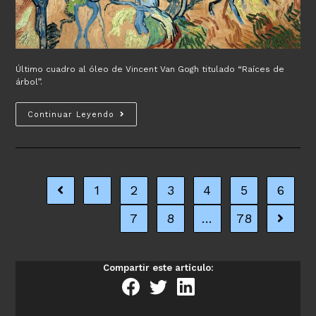
Último cuadro al óleo de Vincent Van Gogh titulado “Raíces de
árbol”.
El
Continuar Leyendo
ultimo
cuadro
de
Vincent
Van
1
2
3
4
5
6
Ir a la página anterior
Gogh
7
8
…
78
Ir a la 
Compartir este artículo: