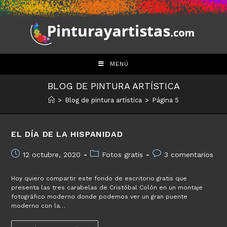
Saltar
al
contenido
MENÚ
BLOG DE PINTURA ARTÍSTICA
>
Blog de pintura artística
>
Página 5
EL DÍA DE LA HISPANIDAD
Publicación
Categoría
Comentarios
12 octubre, 2020
Fotos gratis
3 comentarios
de
de
de
la
la
la
Hoy quiero compartir este fondo de escritorio gratis que
entrada:
entrada:
entrada:
presenta las tres carabelas de Cristóbal Colón en un montaje
fotográfico moderno donde podemos ver un gran puente
moderno con la…
El