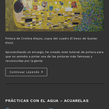
Pintura de Cristina Alejos, copia del cuadro El beso de Gustav
Klimt.
Aprovechando un encargo, he creado este tutorial de pintura para
que os animéis a pintar una de las pinturas más famosas y
reconocidas por la gente.
Cómo
Continuar Leyendo
hacer
una
copia
del
cuadro
PRÁCTICAS CON EL AGUA – ACUARELAS
El
beso