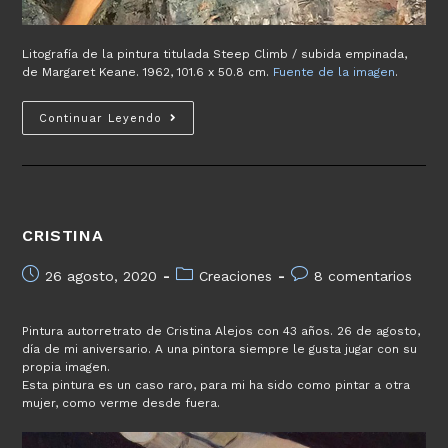
Litografía de la pintura titulada Steep Climb / subida empinada,
de Margaret Keane. 1962, 101.6 x 50.8 cm.
Fuente de la imagen
.
Grandes
Continuar Leyendo
ojos
–
Big
eyes
–
CRISTINA
Película
de
Publicación
Categoría
Comentarios
26 agosto, 2020
Creaciones
8 comentarios
Tim
de
de
de
Burton
la
la
la
Pintura autorretrato de Cristina Alejos con 43 años. 26 de agosto,
entrada:
entrada:
entrada:
día de mi aniversario. A una pintora siempre le gusta jugar con su
propia imagen.
Esta pintura es un caso raro, para mi ha sido como pintar a otra
mujer, como verme desde fuera.