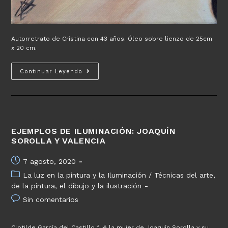
Autorretrato de Cristina con 43 años. Óleo sobre lienzo de 25cm
x 20 cm.
Cristina
Continuar Leyendo
EJEMPLOS DE ILUMINACIÓN: JOAQUÍN
SOROLLA Y VALENCIA
Publicación
7 agosto, 2020
de
Categoría
La luz en la pintura y la Iluminación
/
Técnicas del arte,
la
de
de la pintura, el dibujo y la ilustración
entrada:
la
Comentarios
Sin comentarios
entrada:
de
la
Clotilde García del Castillo fué la mujer de Joaquín Sorolla y su