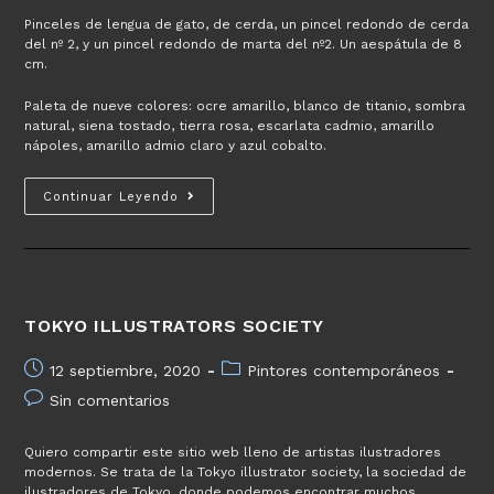
Pinceles de lengua de gato, de cerda, un pincel redondo de cerda
del nº 2, y un pincel redondo de marta del nº2. Un aespátula de 8
cm.
Paleta de nueve colores: ocre amarillo, blanco de titanio, sombra
natural, siena tostado, tierra rosa, escarlata cadmio, amarillo
nápoles, amarillo admio claro y azul cobalto.
Paso
Continuar Leyendo
a
paso
para
pintar
el
TOKYO ILLUSTRATORS SOCIETY
retrato
de
Publicación
Categoría
12 septiembre, 2020
Pintores contemporáneos
una
de
de
niña
Comentarios
Sin comentarios
la
la
de
entrada:
entrada:
la
Quiero compartir este sitio web lleno de artistas ilustradores
entrada:
modernos. Se trata de la Tokyo illustrator society, la sociedad de
ilustradores de Tokyo, donde podemos encontrar muchos