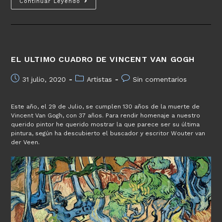
Continuar Leyendo
de
iluminación
EL ULTIMO CUADRO DE VINCENT VAN GOGH
Publicación
Categoría
Comentarios
31 julio, 2020
Artistas
Sin comentarios
de
de
de
la
la
la
Este año, el 29 de Julio, se cumplen 130 años de la muerte de
entrada:
entrada:
entrada:
Vincent Van Gogh, con 37 años. Para rendir homenaje a nuestro
querido pintor he querido mostrar la que parece ser su última
pintura, según ha descubierto el buscador y escritor Wouter van
der Veen.