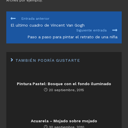
Arches por ejemplo).
LEER
Entrada anterior
MÁS
El ultimo cuadro de Vincent Van Gogh
ARTÍCULOS
Siguiente entrada
Paso a paso para pintar el retrato de una niña
TAMBIÉN PODRÍA GUSTARTE
Pintura Pastel: Bosque con el fondo iluminado
20 septiembre, 2015
Acuarela – Mojado sobre mojado
30 septiembre, 2010