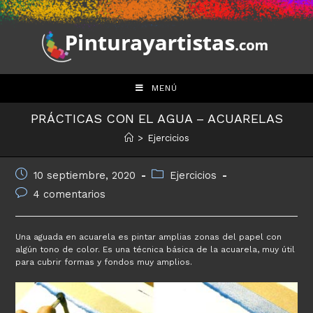
Saltar
al
contenido
MENÚ
PRÁCTICAS CON EL AGUA – ACUARELAS
>
Ejercicios
Publicación
Categoría
10 septiembre, 2020
Ejercicios
de
de
Comentarios
4 comentarios
la
la
de
entrada:
entrada:
la
entrada:
Una aguada en acuarela es pintar amplias zonas del papel con
algún tono de color. Es una técnica básica de la acuarela, muy útil
para cubrir formas y fondos muy amplios.