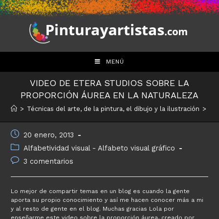
Saltar
al
contenido
MENÚ
VIDEO DE ETERA STUDIOS SOBRE LA
PROPORCIÓN ÁUREA EN LA NATURALEZA
>
Técnicas del arte, de la pintura, el dibujo y la ilustración
>
Alf
Publicación
20 enero, 2013
de
Categoría
Alfabetividad visual - Alfabeto visual gráfico
la
de
Comentarios
3 comentarios
entrada:
la
de
entrada:
la
entrada:
Lo mejor de compartir temas en un blog es cuando la gente
aporta su propio conocimiento y así me hacen conocer más a mi
y al resto de gente en el blog. Muchas gracias Lola por
enseñarme este video sobre la proporción áurea, creado por