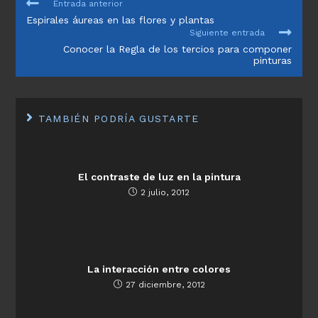
LEER
Entrada anterior
MÁS
Espirales áureas en las flores y plantas
ARTÍCULOS
Siguiente entrada
Conocer la Regla de los tercios para componer
pinturas
TAMBIÉN PODRÍA GUSTARTE
El contraste de luz en la pintura
2 julio, 2012
La interacción entre colores
27 diciembre, 2012