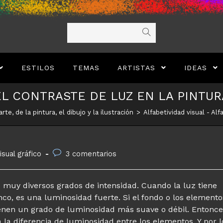
ESTILOS
TEMAS
ARTISTAS
IDEAS
EL CONTRASTE DE LUZ EN LA PINTUR
rte, de la pintura, el dibujo y la ilustración
>
Alfabetividad visual - Alf
Comentarios
isual gráfico
3 comentarios
de
la
entrada:
 muy diversos grados de intensidad. Cuando la luz tiene
anco, es una luminosidad fuerte. Si el fondo o los elemento
ienen un grado de luminosidad más suave o débil. Entonc
 la diferencia de luminosidad entre los elementos. Y por l