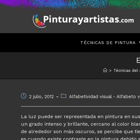
Saltar
al
contenido
TÉCNICAS DE PINTURA
>
Técnicas del a
Publicación
Categoría
2 julio, 2012
Alfabetividad visual - Alfabeto v
de
de
la
la
entrada:
entrada:
La luz puede ser representada en pintura en sus
un grado intenso y brillante, cercano al color bl
de alrededor son más oscuros, se percibe que t
es cuando existe contraste en la pintura debido a