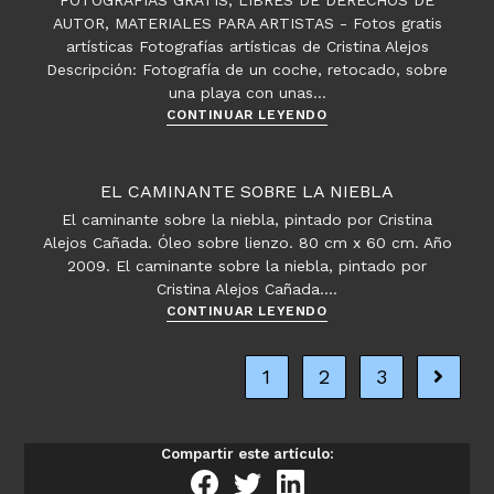
FOTOGRAFÍAS GRATIS, LIBRES DE DERECHOS DE
AUTOR, MATERIALES PARA ARTISTAS - Fotos gratis
artísticas Fotografías artísticas de Cristina Alejos
Descripción: Fotografía de un coche, retocado, sobre
una playa con unas…
El
CONTINUAR LEYENDO
coche
opel
fantástico
EL CAMINANTE SOBRE LA NIEBLA
El caminante sobre la niebla, pintado por Cristina
Alejos Cañada. Óleo sobre lienzo. 80 cm x 60 cm. Año
2009. El caminante sobre la niebla, pintado por
Cristina Alejos Cañada.…
El
CONTINUAR LEYENDO
caminante
sobre
1
2
3
Ir a la 
la
niebla
Compartir este artículo: