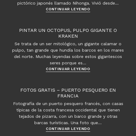
pictórico japonés llamado Nihonga. Vivió desde…
Yokoyama
CONTINUAR LEYENDO
Taikan,
el
gran
PINTAR UN OCTOPUS, PULPO GIGANTE O
maestro
KRAKEN
del
Se trata de un ser mitológico, un gigante calamar o
estilo
pulpo, tan grande que hundía los barcos en los mares
Nihonga
del norte. Muchas leyendas sobre estos gigantescos
seres porque es…
Pintar
CONTINUAR LEYENDO
un
Octopus,
Pulpo
FOTOS GRATIS – PUERTO PESQUERO EN
Gigante
FRANCIA
o
Fotografía de un puerto pesquero francés, con casas
Kraken
típicas de la costa francesa occidental que tienen
tejados de pizarra, con un barco grande y otras
barcas turísticas. Una foto que…
Fotos
CONTINUAR LEYENDO
gratis