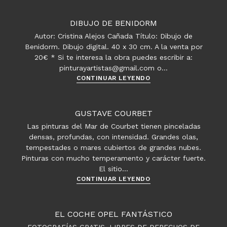
–
Puerto
DIBUJO DE BENIDORM
pesquero
Autor: Cristina Alejos Cañada Título: Dibujo de
en
Benidorm. Dibujo digital. 40 x 30 cm. A la venta por
Francia
20€ * Si te interesa la obra puedes escribir a:
pinturayartistas@gmail.com o…
Dibujo
CONTINUAR LEYENDO
de
Benidorm
GUSTAVE COURBET
Las pinturas del Mar de Courbet tienen pinceladas
densas, profundas, con intensidad. Grandes olas,
tempestades o mares cubiertos de grandes nubes.
Pinturas con mucho temperamento y carácter fuerte.
El sitio…
Gustave
CONTINUAR LEYENDO
Courbet
EL COCHE OPEL FANTÁSTICO