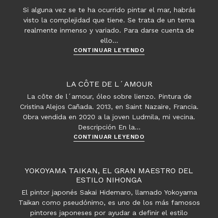
poder
Si alguna vez se te ha ocurrido pintar el mar, habrás
del
visto la complejidad que tiene. Se trata de un tema
agua
realmente inmenso y variado. Para darse cuenta de
ello…
El
CONTINUAR LEYENDO
infinito
tema
del
LA CÔTE DE L´AMOUR
mar
La côte de l´amour, óleo sobre lienzo. Pintura de
en
Cristina Alejos Cañada. 2013, en Saint Nazaire, Francia.
la
Obra vendida en 2020 a la joven Ludmila, mi vecina.
pintura
Descripción En la…
La
CONTINUAR LEYENDO
côte
de
l
YOKOYAMA TAIKAN, EL GRAN MAESTRO DEL
´amour
ESTILO NIHONGA
El pintor japonés Sakai Hidemaro, llamado Yokoyama
Taikan como pseudónimo, es uno de los más famosos
pintores japoneses por ayudar a definir el estilo