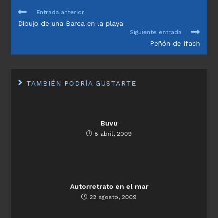
LEER
Entrada anterior
MÁS
Dibujo de una Barca en la playa
ARTÍCULOS
Siguiente entrada
Peñón de Ifach
TAMBIÉN PODRÍA GUSTARTE
Buvu
8 abril, 2009
Autorretrato en el mar
22 agosto, 2009