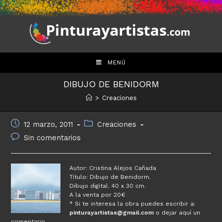
Saltar
al
contenido
MENÚ
DIBUJO DE BENIDORM
>
Creaciones
Publicación
Categoría
12 marzo, 2011
Creaciones
de
de
Comentarios
Sin comentarios
la
la
de
entrada:
entrada:
la
entrada:
Autor: Cristina Alejos Cañada
Título: Dibujo de Benidorm.
Dibujo digital. 40 x 30 cm.
A la venta por 20€
* Si te interesa la obra puedes escribir a:
pinturayartistas@gmail.com
o dejar aquí un
comentario.