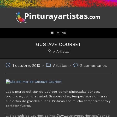
Saltar
al
contenido
MENÚ
GUSTAVE COURBET
>
Artistas
Publicación
Categoría
Comentarios
1 octubre, 2010
Artistas
2 comentarios
de
de
de
la
la
la
entrada:
entrada:
entrada:
Las pinturas del Mar de Courbet tienen pinceladas densas,
profundas, con intensidad. Grandes olas, tempestades o mares
cubiertos de grandes nubes. Pinturas con mucho temperamento y
carácter fuerte.
El sitio web de Courbet es http://www.gustavecourbet.org/ donde