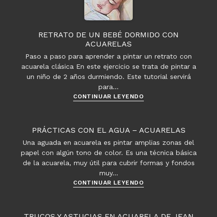
Chelsea
de
Girtin
RETRATO DE UN BEBÉ DORMIDO CON
ACUARELAS
Paso a paso para aprender a pintar un retrato con
acuarela clásica En este ejercicio se trata de pintar a
un niño de 2 años durmiendo. Este tutorial servirá
para…
Retrato
CONTINUAR LEYENDO
de
un
bebé
PRÁCTICAS CON EL AGUA – ACUARELAS
dormido
Una aguada en acuarela es pintar amplias zonas del
con
papel con algún tono de color. Es una técnica básica
acuarelas
de la acuarela, muy útil para cubrir formas y fondos
muy…
Prácticas
CONTINUAR LEYENDO
con
el
agua
TRUCOS Y ASTUCIAS EN ACUARELA DE JEAN