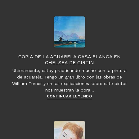
Montañas
antiguas
de
la
tierra
COPIA DE LA ACUARELA CASA BLANCA EN
CHELSEA DE GIRTIN
Últimamente, estoy practicando mucho con la pintura
de acuarela. Tengo un gran libro con las obras de
William Turner y en las explicaciones sobre este pintor
nos muestran la obra…
Copia
CONTINUAR LEYENDO
de
la
acuarela
Casa
blanca
en