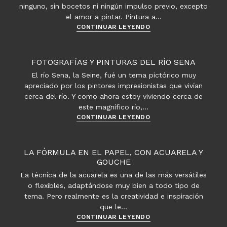
no
ninguno, sin bocetos ni ningún impulso previo, excepto
te
el amor a pintar. Pintura a…
puedes
Acuarela:
CONTINUAR LEYENDO
perder
La
vida
natural
FOTOGRAFÍAS Y PINTURAS DEL RÍO SENA
El río Sena, la Seine, fué un tema pictórico muy
apreciado por los pintores impresionistas que vivían
cerca del río. Y como ahora estoy viviendo cerca de
este magnífico río,…
Fotografías
CONTINUAR LEYENDO
y
pinturas
del
LA FÓRMULA EN EL PAPEL, CON ACUARELA Y
río
GOUCHE
Sena
La técnica de la acuarela es una de las más versátiles
o flexibles, adaptándose muy bien a todo tipo de
tema. Pero realmente es la creatividad e inspiración
que le…
La
CONTINUAR LEYENDO