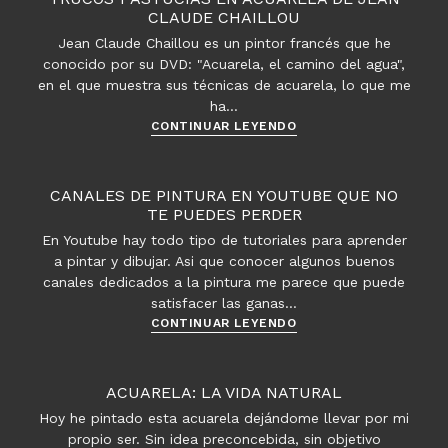
–
CLAUDE CHAILLOU
Acuarelas
Jean Claude Chaillou es un pintor francés que he
conocido por su DVD: "Acuarela, el camino del agua",
en el que muestra sus técnicas de acuarela, lo que me
ha…
Trucos
CONTINUAR LEYENDO
y
astucias
en
CANALES DE PINTURA EN YOUTUBE QUE NO
acuarela
TE PUEDES PERDER
de
En Youtube hay todo tipo de tutoriales para aprender
Jean
a pintar y dibujar. Asi que conocer algunos buenos
Claude
canales dedicados a la pintura me parece que puede
Chaillou
satisfacer las ganas…
Canales
CONTINUAR LEYENDO
de
pintura
en
ACUARELA: LA VIDA NATURAL
Youtube
Hoy he pintado esta acuarela dejándome llevar por mi
que
propio ser. Sin idea preconcebida, sin objetivo