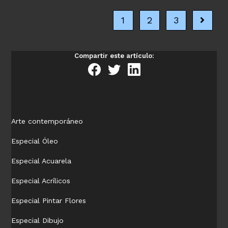
fórmula
en
1
2
3
Ir a la 
el
papel,
con
acuarela
Compartir este artículo:
y
gouche
Arte contemporáneo
Especial Óleo
Especial Acuarela
Especial Acrílicos
Especial Pintar Flores
Especial Dibujo