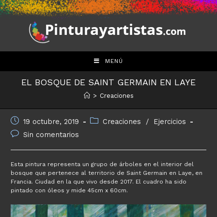
Saltar
al
contenido
MENÚ
EL BOSQUE DE SAINT GERMAIN EN LAYE
>
Creaciones
Publicación
Categoría
19 octubre, 2019
Creaciones
/
Ejercicios
de
de
Comentarios
Sin comentarios
la
la
de
entrada:
entrada:
la
entrada:
Esta pintura representa un grupo de árboles en el interior del
bosque que pertenece al territorio de Saint Germain en Laye, en
Francia. Ciudad en la que vivo desde 2017. El cuadro ha sido
pintado con óleos y mide 45cm x 60cm.