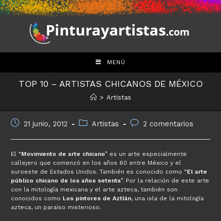
Saltar
al
contenido
MENÚ
TOP 10 – ARTISTAS CHICANOS DE MÉXICO
>
Artistas
Publicación
Categoría
Comentarios
21 junio, 2012
Artistas
2 comentarios
de
de
de
la
la
la
entrada:
entrada:
entrada:
El “
Movimiento de arte chicano
” es un arte especialmente
callejero que comenzó en los años 60 entre México y el
suroeste de Estados Unidos. También es conocido como “
El arte
público chicano de los años setenta
”. Por la relación de este arte
con la mitología mexicana y el arte azteca, también son
conocidos como
Los pintores de Aztlán
, una isla de la mitología
azteca, un paraíso misterioso.