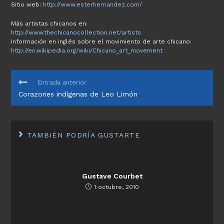
Sitio web:
http://www.esterhernandez.com/
Más artistas chicanos en:
http://www.thechicanocollection.net/artists
Información en inglés sobre el movimiento de arte chicano:
http://en.wikipedia.org/wiki/Chicano_art_movement
LEER
Entrada anterior
MÁS
Corazones indígenas de Leo Limón
ARTÍCULOS
TAMBIÉN PODRÍA GUSTARTE
Gustave Courbet
1 octubre, 2010