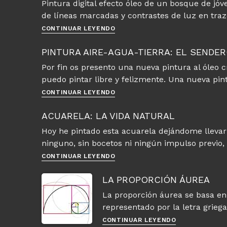
Pintura digital efecto óleo de un bosque de jó
de líneas marcadas y contrastes de luz en traz
Pintura
CONTINUAR LEYENDO
digital
–
PINTURA AIRE-AGUA-TIERRA: EL SENDER
Joven
Por fin os presento una nueva pintura al óleo cr
bosque
puedo pintar libre y felizmente. Una nueva pi
Pintura
CONTINUAR LEYENDO
Aire-
Agua-
ACUARELA: LA VIDA NATURAL
Tierra:
Hoy he pintado esta acuarela dejándome llevar p
El
ninguno, sin bocetos ni ningún impulso previo,
sendero
del
Acuarela:
CONTINUAR LEYENDO
río
La
vida
LA PROPORCIÓN ÁUREA
natural
La proporción áurea se basa e
representado por la letra griega
La
CONTINUAR LEYENDO