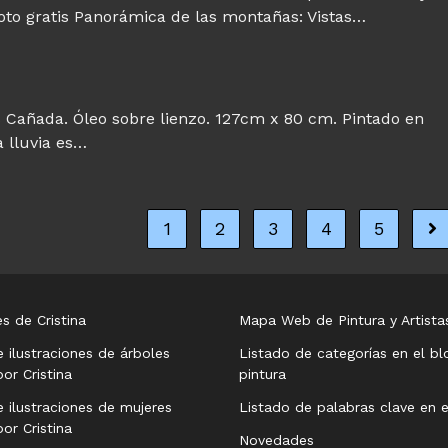
oto gratis Panorámica de las montañas: Vistas…
jos Cañada. Óleo sobre lienzo. 127cm x 80 cm. Pintado en
a lluvia es…
1
2
3
4
5
Ir 
s de Cristina
Mapa Web de Pintura y Artista
e ilustraciones de árboles
Listado de categorías en el bl
or Cristina
pintura
e ilustraciones de mujeres
Listado de palabras clave en e
or Cristina
Novedades