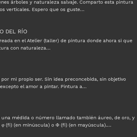
venes árboles y naturaleza salvaje. Comparto esta pintura
os verticales. Espero que os guste…
O DEL RÍO
eada en el Atelier (taller) de pintura donde ahora si que
ntura con naturaleza…
or mi propio ser. Sin idea preconcebida, sin objetivo
 excepto el amor a pintar. Pintura a…
n una médida o número llamado también áureo, de oro, y
 φ (fi) (en minúscula) o Φ (fi) (en mayúscula).…