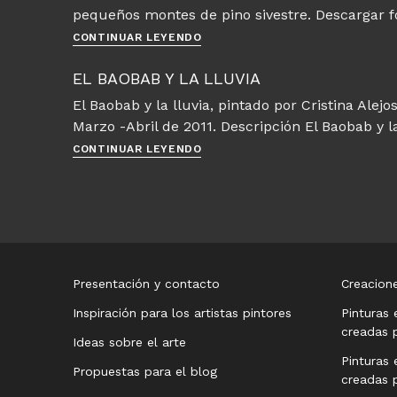
pequeños montes de pino sivestre. Descargar f
de
buenas
Montañas
CONTINUAR LEYENDO
fotos
valencianas
–
EL BAOBAB Y LA LLUVIA
Turis
El Baobab y la lluvia, pintado por Cristina Ale
–
Marzo -Abril de 2011. Descripción El Baobab y l
Fotos
gratis
El
CONTINUAR LEYENDO
Baobab
y
la
lluvia
Presentación y contacto
Creacione
Inspiración para los artistas pintores
Pinturas 
creadas p
Ideas sobre el arte
Pinturas 
Propuestas para el blog
creadas p