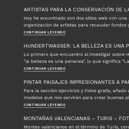
proporción
áurea
ARTISTAS PARA LA CONSERVACIÓN DE L
Hoy he encontrado son dos sitios web con una m
organización de artistas para recaudar fondos
Artistas
CONTINUAR LEYENDO
para
la
HUNDERTWASSER: LA BELLEZA ES UNA 
conservación
Lo primero que encuentro al investigar sobre 
de
"la belleza es una panacea", lo que significa "
la
naturaleza
Hundertwasser:
CONTINUAR LEYENDO
la
belleza
PINTAR PAISAJES IMPRESIONANTES A P
es
Para la sección ejercicios y Fotos gratis, aña
una
modelos que nos servirán para crear buenas pi
panacea
Pintar
CONTINUAR LEYENDO
paisajes
impresionantes
MONTAÑAS VALENCIANAS – TURIS – FO
a
Montes valencianos en el término de Turis, cer
partir