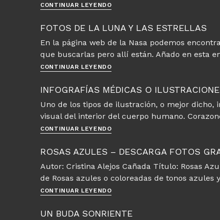
en
Bajorelieve
CONTINUAR LEYENDO
relación
de
a
una
FOTOS DE LA LUNA Y LAS ESTRELLAS
las
madre
En la página web de la Nasa podemos encontrar 
formas
con
que buscarlas pero allí están. Añado en esta 
su
hijo
Fotos
CONTINUAR LEYENDO
de
la
INFOGRAFÍAS MÉDICAS O ILUSTRACIONE
luna
Uno de los tipos de ilustración, o mejor dicho,
y
visual del interior del cuerpo humano. Corazon
las
estrellas
Infografías
CONTINUAR LEYENDO
médicas
o
ROSAS AZULES – DESCARGA FOTOS GRA
ilustraciones
Autor: Cristina Alejos Cañada Título: Rosas Azu
del
de Rosas azules o coloreadas de tonos azules y
interior
del
Rosas
CONTINUAR LEYENDO
cuerpo
Azules
–
UN BUDA SONRIENTE
Descarga