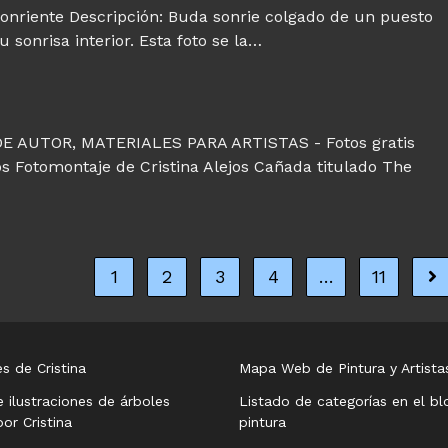
sonriente Descripción: Buda sonrie colgado de un puesto
 sonrisa interior. Esta foto se la…
 AUTOR, MATERIALES PARA ARTISTAS - Fotos gratis
ejos Fotomontaje de Cristina Alejos Cañada titulado The
1
2
3
4
…
11
Ir 
s de Cristina
Mapa Web de Pintura y Artista
e ilustraciones de árboles
Listado de categorías en el bl
or Cristina
pintura