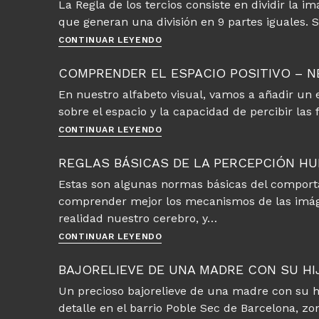
La Regla de los tercios consiste en dividir la 
y
que generan una división en 9 partes iguales. 
pintura
Conocer
CONTINUAR LEYENDO
la
Regla
COMPRENDER EL ESPACIO POSITIVO – N
de
En nuestro alfabeto visual, vamos a añadir un e
los
sobre el espacio y la capacidad de percibir la
tercios
para
Comprender
CONTINUAR LEYENDO
componer
el
pinturas
espacio
REGLAS BÁSICAS DE LA PERCEPCIÓN H
positivo
Estas son algunas normas básicas del comport
–
comprender mejor los mecanismos de las imág
negativo
en
realidad nuestro cerebro, y…
las
Reglas
CONTINUAR LEYENDO
imágenes
básicas
de
BAJORELIEVE DE UNA MADRE CON SU HI
la
Un precioso bajorelieve de una madre con su hi
percepción
detalle en el barrio Poble Sec de Barcelona, z
humana