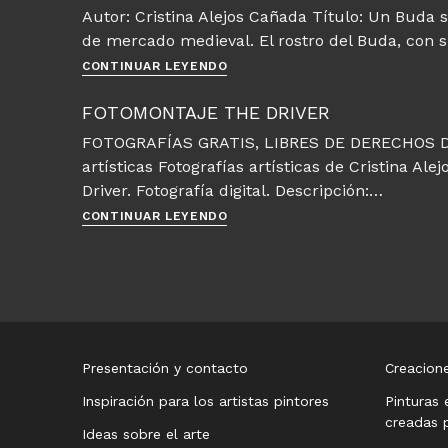
Autor: Cristina Alejos Cañada Título: Un Buda 
Fotos
de mercado medieval. El rostro del Buda, con su
gratis
Un
CONTINUAR LEYENDO
Buda
sonriente
FOTOMONTAJE THE DRIVER
FOTOGRAFÍAS GRATIS, LIBRES DE DERECHOS DE
artísticas Fotografías artísticas de Cristina Al
Driver. Fotografía digital. Descripción:…
Fotomontaje
CONTINUAR LEYENDO
The
Driver
Presentación y contacto
Creacione
Inspiración para los artistas pintores
Pinturas 
creadas p
Ideas sobre el arte