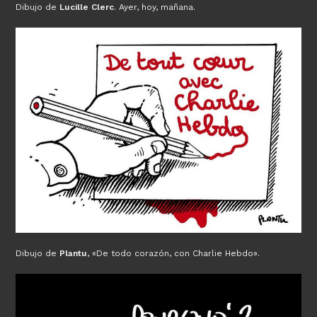
Dibujo de
Lucille Clerc
. Ayer, hoy, mañana.
Dibujo de
Plantu
, «De todo corazón, con Charlie Hebdo».