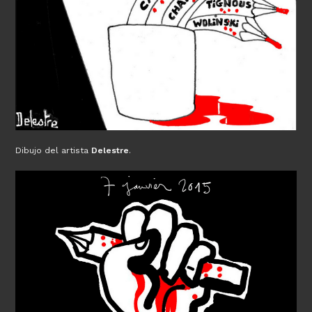
Dibujo del artista
Delestre
.