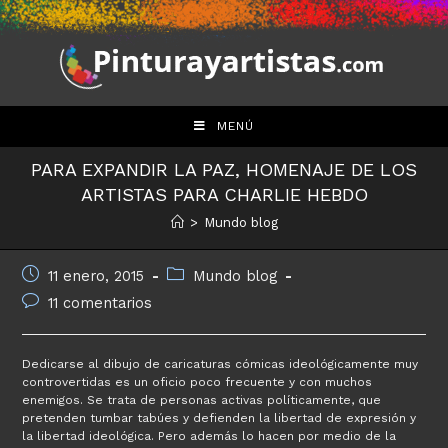
Saltar
al
contenido
MENÚ
PARA EXPANDIR LA PAZ, HOMENAJE DE LOS
ARTISTAS PARA CHARLIE HEBDO
>
Mundo blog
Publicación
Categoría
11 enero, 2015
Mundo blog
de
de
Comentarios
11 comentarios
la
la
de
entrada:
entrada:
la
entrada:
Dedicarse al dibujo de caricaturas cómicas ideológicamente muy
controvertidas es un oficio poco frecuente y con muchos
enemigos. Se trata de personas activas políticamente, que
pretenden tumbar tabúes y defienden la libertad de expresión y
la libertad ideológica. Pero además lo hacen por medio de la