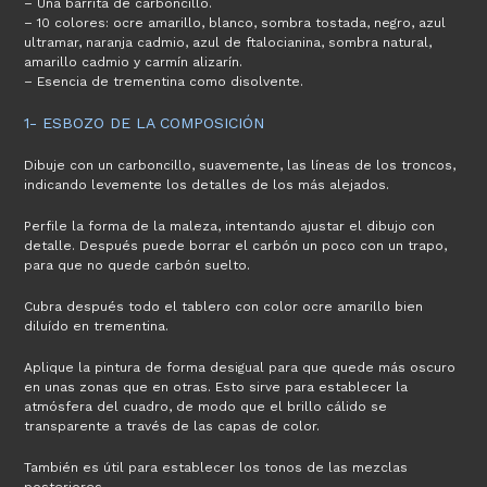
– Una barrita de carboncillo.
– 10 colores: ocre amarillo, blanco, sombra tostada, negro, azul
ultramar, naranja cadmio, azul de ftalocianina, sombra natural,
amarillo cadmio y carmín alizarín.
– Esencia de trementina como disolvente.
1- ESBOZO DE LA COMPOSICIÓN
Dibuje con un carboncillo, suavemente, las líneas de los troncos,
indicando levemente los detalles de los más alejados.
Perfile la forma de la maleza, intentando ajustar el dibujo con
detalle. Después puede borrar el carbón un poco con un trapo,
para que no quede carbón suelto.
Cubra después todo el tablero con color ocre amarillo bien
diluído en trementina.
Aplique la pintura de forma desigual para que quede más oscuro
en unas zonas que en otras. Esto sirve para establecer la
atmósfera del cuadro, de modo que el brillo cálido se
transparente a través de las capas de color.
También es útil para establecer los tonos de las mezclas