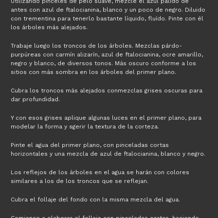
Utilizando pinceles de pelo suave, mezcle el azul pálido de
antes con azul de ftalocianina, blanco y un poco de negro. Diluido
con trementina para tenerlo bastante líquido, fluído. Pinte con él
los árboles más alejados.
Trabaje luego los troncos de los árboles. Mezclas párdo-
purpúreas con carmín alizarín, azul de ftalocianina, ocre amarillo,
negro y blanco, de diversos tonos. Más oscuro conforme a los
sitios con más sombra en los árboles del primer plano.
Cubra los troncos más alejados conmezclas grises oscuras para
dar profundidad.
Y con esos grises aplique algunas luces en el primer plano, para
modelar la forma y sgerir la textura de la corteza.
Pinte el agua del primer plano, con pinceladas cortas
horizontales y una mezcla de azul de ftalocianina, blanco y negro.
Los reflejos de los árboles en el agua se harán con colores
similares a los de los troncos que se reflejan.
Cubra el follaje del fondo con la misma mezcla del agua.