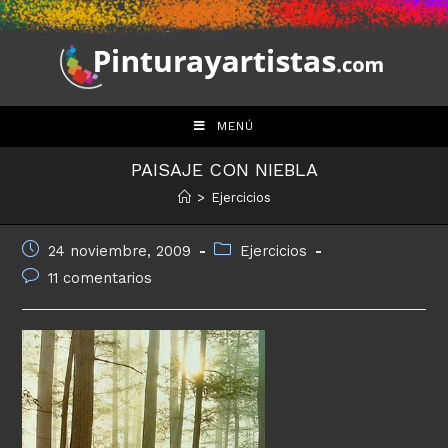
Saltar
al
contenido
MENÚ
PAISAJE CON NIEBLA
>
Ejercicios
Publicación
Categoría
24 noviembre, 2009
Ejercicios
de
de
Comentarios
11 comentarios
la
la
de
entrada:
entrada:
la
entrada: