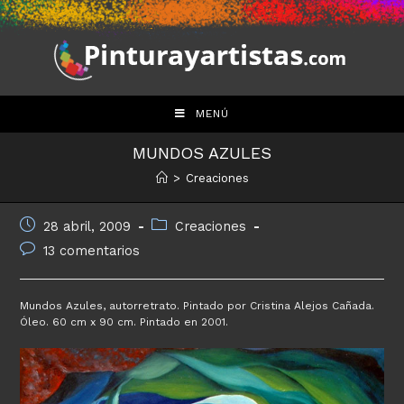
Saltar
al
contenido
MENÚ
MUNDOS AZULES
>
Creaciones
Publicación
Categoría
28 abril, 2009
Creaciones
de
de
Comentarios
13 comentarios
la
la
de
entrada:
entrada:
la
entrada:
Mundos Azules, autorretrato. Pintado por Cristina Alejos Cañada.
Óleo. 60 cm x 90 cm. Pintado en 2001.