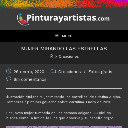
Saltar
al
contenido
MENÚ
MUJER MIRANDO LAS ESTRELLAS
>
Creaciones
Publicación
Categoría
26 enero, 2020
Creaciones
/
Fotos gratis
de
de
Comentarios
Sin comentarios
la
la
de
entrada:
entrada:
la
entrada:
Ilustración titulada Mujer mirando las estrellas, de Cristina Alejos.
Témperas / pinturas gouache sobre cartulina. Enero de 2020.
Una joven mujer tumbada en una hamaca colgada. Su piel es
blanca como la luz de la luna que observa y su cabello negro.