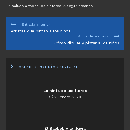
Un saludo a todos los pintores! A seguir creando!!
LEER
Entrada anterior
MÁS
Artistas que pintan a los niños
ARTÍCULOS
Siguiente entrada
Cómo dibujar y pintar a los niños
TAMBIÉN PODRÍA GUSTARTE
La ninfa de las flores
26 enero, 2020
El Baobab y la lluvia