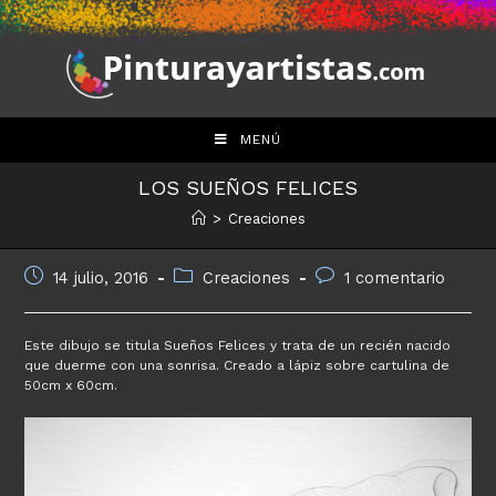
Saltar
al
contenido
MENÚ
LOS SUEÑOS FELICES
>
Creaciones
Publicación
Categoría
Comentarios
14 julio, 2016
Creaciones
1 comentario
de
de
de
la
la
la
entrada:
entrada:
entrada:
Este dibujo se titula Sueños Felices y trata de un recién nacido
que duerme con una sonrisa. Creado a lápiz sobre cartulina de
50cm x 60cm.