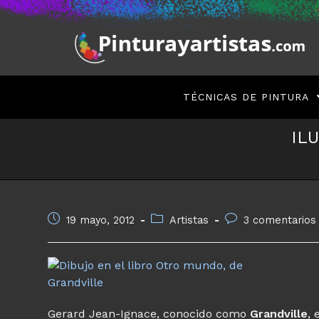
Saltar
al
contenido
TÉCNICAS DE PINTURA
IL
Publicación
Categoría
Comentarios
19 mayo, 2012
Artistas
3 comentarios
de
de
de
la
la
la
entrada:
entrada:
entrada:
Gerard Jean-Ignace, conocido como
Grandville
, 