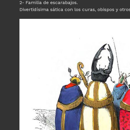
2- Familia de escarabajos.
Divertidísima sática con los curas, obispos y otro