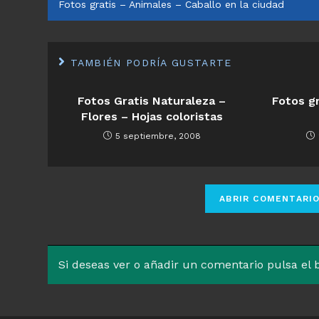
Fotos gratis – Animales – Caballo en la ciudad
ARTÍCULOS
TAMBIÉN PODRÍA GUSTARTE
Fotos Gratis Naturaleza –
Fotos gr
Flores – Hojas coloristas
5 septiembre, 2008
Si deseas ver o añadir un comentario pulsa el