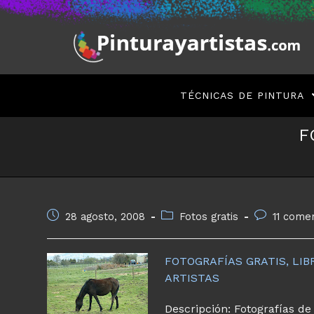
Saltar
al
contenido
TÉCNICAS DE PINTURA
F
Publicación
Categoría
Comentarios
28 agosto, 2008
Fotos gratis
11 come
de
de
de
la
la
la
entrada:
entrada:
entrada:
FOTOGRAFÍAS GRATIS, LI
ARTISTAS
Descripción: Fotografías de 