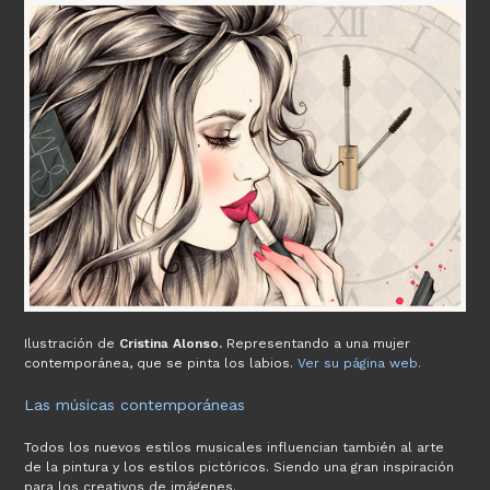
Ilustración de
Cristina Alonso.
Representando a una mujer
contemporánea, que se pinta los labios.
Ver su página web.
Las músicas contemporáneas
Todos los nuevos estilos musicales influencian también al arte
de la pintura y los estilos pictóricos. Siendo una gran inspiración
para los creativos de imágenes.