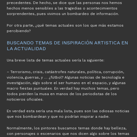
precedentes. De hecho, se dice que las personas nos hemos
hechos menos sensibles a las tragedias o acontecimientos
sorprendentes, pues vivimos un bombardeo de información.
Por otra parte, ¿qué temas actuales son los que más estamos
percibiendo?
BUSCANDO TEMAS DE INSPIRACIÓN ARTISTICA EN
LA ACTUALIDAD
Una breve lista de temas actuales sería la siguiente:
– Terrorismo, crisis, catástrofes naturales, política, corrupción,
violencia, guerras, y … ¿fútbol? Algunas noticias de tecnología e
investigación, algo sobre el ser humano en el espacio, y algunas
macro fiestas puntuales. En verdad hay muchos temas, pero
todos pierden la musa en manos de los periodistas de los
noticieros oficiales.
En verdad esta sería una mala lista, pues son las odiosas noticias
que nos bombardean y que no podrían inspirar a nadie.
Normalmente, los pintores buscamos temas donde hay belleza,
con personajes o escenarios que nos dicen algo sobre los temas