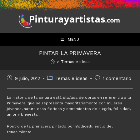
Saltar
al
contenido
MENÚ
PINTAR LA PRIMAVERA
>
Temas e ideas
Publicación
Categoría
Comentarios
9 julio, 2012
Temas e ideas
1 comentario
de
de
de
la
la
la
entrada:
entrada:
entrada:
La historia de la pintura está plagada de obras en referencia a la
Primavera, que se representa mayoritariamente con mujeres
jóvenes, naturalezas floridas y sentimientos de alegría, felicidad,
amor y bienestar.
Rostro de la primavera pintado por Botticelli, estilo del
renacimiento.