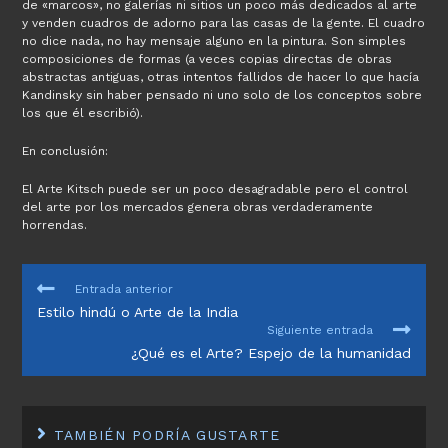
de «marcos», no galerías ni sitios un poco más dedicados al arte
y venden cuadros de adorno para las casas de la gente. El cuadro
no dice nada, no hay mensaje alguno en la pintura. Son simples
composiciones de formas (a veces copias directas de obras
abstractas antiguas, otras intentos fallidos de hacer lo que hacía
Kandinsky sin haber pensado ni uno solo de los conceptos sobre
los que él escribió).
En conclusión:
El Arte Kitsch puede ser un poco desagradable pero el control
del arte por los mercados genera obras verdaderamente
horrendas.
LEER
Entrada anterior
MÁS
Estilo hindú o Arte de la India
ARTÍCULOS
Siguiente entrada
¿Qué es el Arte? Espejo de la humanidad
TAMBIÉN PODRÍA GUSTARTE