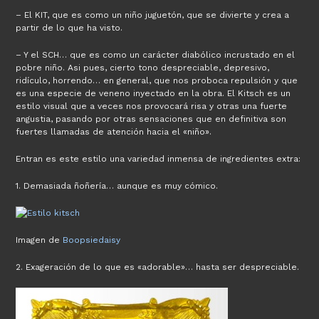
– El KIT, que es como un niño juguetón, que se divierte y crea a
partir de lo que ha visto.
– Y el SCH… que es como un carácter diabólico incrustado en el
pobre niño. Asi pues, cierto tono despreciable, depresivo,
ridículo, horrendo… en general, que nos proboca repulsión y que
es una especie de veneno inyectado en la obra. El Kitsch es un
estilo visual que a veces nos provocará risa y otras una fuerte
angustia, pasando por otras sensaciones que en definitiva son
fuertes llamadas de atención hacia el «niño».
Entran es este estilo una variedad inmensa de ingredientes extra:
1. Demasiada ñoñería… aunque es muy cómico.
Imagen de
Boopsiedaisy
2. Exageración de lo que es «adorable»… hasta ser despreciable.