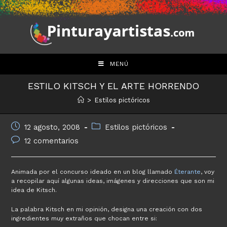
Saltar
al
contenido
MENÚ
ESTILO KITSCH Y EL ARTE HORRENDO
>
Estilos pictóricos
Publicación
Categoría
12 agosto, 2008
Estilos pictóricos
de
de
Comentarios
12 comentarios
la
la
de
entrada:
entrada:
la
entrada:
Animada por el concurso ideado en un blog llamado
Éterante
, voy
a recopilar aquí algunas ideas, imágenes y direcciones que son mi
idea de Kitsch.
La palabra Kitsch en mi opinión, designa una creación con dos
ingredientes muy extraños que chocan entre si: