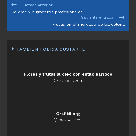
LEER
Entrada anterior
MÁS
Colores y pigmentos profesionales
ARTÍCULOS
Siguiente entrada
Frutas en el mercado de barcelona
TAMBIÉN PODRÍA GUSTARTE
Flores y frutas al óleo con estilo barroco
22 abril, 2011
Grafitti.org
25 abril, 2012