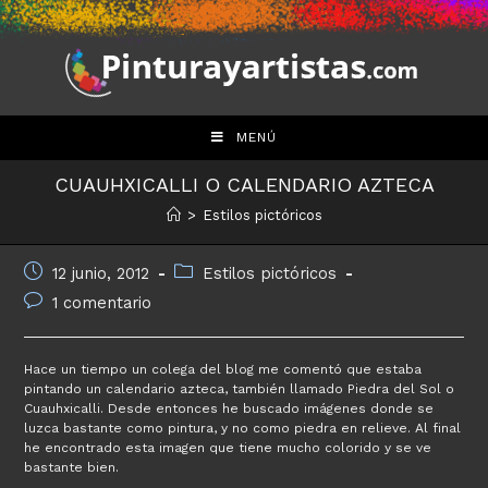
Saltar
al
contenido
MENÚ
CUAUHXICALLI O CALENDARIO AZTECA
>
Estilos pictóricos
Publicación
Categoría
12 junio, 2012
Estilos pictóricos
de
de
Comentarios
1 comentario
la
la
de
entrada:
entrada:
la
entrada:
Hace un tiempo un colega del blog me comentó que estaba
pintando un calendario azteca, también llamado Piedra del Sol o
Cuauhxicalli. Desde entonces he buscado imágenes donde se
luzca bastante como pintura, y no como piedra en relieve. Al final
he encontrado esta imagen que tiene mucho colorido y se ve
bastante bien.