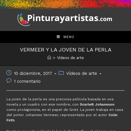
Saltar
al
contenido
MENÚ
VERMEER Y LA JOVEN DE LA PERLA
>
Vídeos de arte
Publicación
Categoría
10 diciembre, 2017
Vídeos de arte
de
de
Comentarios
1 comentario
la
la
de
entrada:
entrada:
la
entrada:
La joven de la perla es una preciosa película basada en una
novela y un cuadro con ese nombre, con
Scarlett Johansson
como protagonista, en el papel de Griet. La joven trabaja en casa
del pintor Johannes Vermeer, representado por el actor
Colin
Firth
.