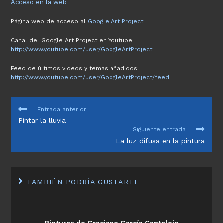
Acceso en la web
Página web de acceso al
Google Art Project.
Canal del Google Art Project en Youtube:
http://www.youtube.com/user/GoogleArtProject
Feed de últimos videos y temas añadidos:
http://www.youtube.com/user/GoogleArtProject/feed
LEER
Entrada anterior
MÁS
Pintar la lluvia
ARTÍCULOS
Siguiente entrada
La luz difusa en la pintura
TAMBIÉN PODRÍA GUSTARTE
Pinturas de Graciano García Cantalejo