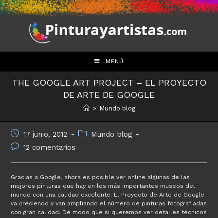
Saltar
al
contenido
MENÚ
THE GOOGLE ART PROJECT – EL PROYECTO
DE ARTE DE GOOGLE
>
Mundo blog
Publicación
Categoría
17 junio, 2012
Mundo blog
de
de
Comentarios
12 comentarios
la
la
de
entrada:
entrada:
la
entrada:
Gracias a Google, ahora es posible ver online algunas de las
mejores pinturas que hay en los más importantes museos del
mundo con una calidad excelente. El Proyecto de Arte de Google
va creciendo y van ampliando el número de pinturas fotografiadas
con gran calidad. De modo que si queremos ver detalles técnicos