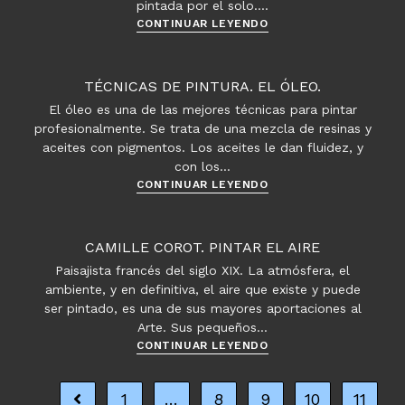
pintada por el solo.…
Estilo
CONTINUAR LEYENDO
Action
Painting
TÉCNICAS DE PINTURA. EL ÓLEO.
El óleo es una de las mejores técnicas para pintar
profesionalmente. Se trata de una mezcla de resinas y
aceites con pigmentos. Los aceites le dan fluidez, y
con los…
Técnicas
CONTINUAR LEYENDO
de
pintura.
El
CAMILLE COROT. PINTAR EL AIRE
óleo.
Paisajista francés del siglo XIX. La atmósfera, el
ambiente, y en definitiva, el aire que existe y puede
ser pintado, es una de sus mayores aportaciones al
Arte. Sus pequeños…
Camille
CONTINUAR LEYENDO
Corot.
Pintar
1
…
8
9
10
11
Ir a la página anterior
el