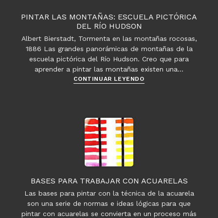
Pintura
e
PINTAR LAS MONTAÑAS: ESCUELA PICTÓRICA
Ilustración
DEL RÍO HUDSON
Digital
Albert Bierstadt, Tormenta en las montañas rocosas,
1886 Las grandes panorámicas de montañas de la
escuela pictórica del Río Hudson. Creo que para
aprender a pintar las montañas existen una…
Pintar
CONTINUAR LEYENDO
las
montañas:
Escuela
pictórica
del
Río
Hudson
BASES PARA TRABAJAR CON ACUARELAS
Las bases para pintar con la técnica de la acuarela
son una serie de normas e ideas lógicas para que
pintar con acuarelas se convierta en un proceso más