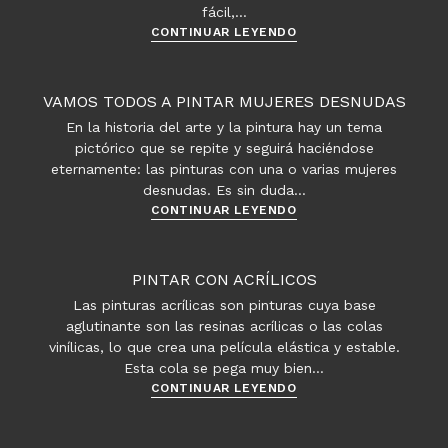
fácil,…
Bases
CONTINUAR LEYENDO
para
trabajar
con
VAMOS TODOS A PINTAR MUJERES DESNUDAS
Acuarelas
En la historia del arte y la pintura hay un tema
pictórico que se repite y seguirá haciéndose
eternamente: las pinturas con una o varias mujeres
desnudas. Es sin duda…
Vamos
CONTINUAR LEYENDO
todos
a
pintar
PINTAR CON ACRÍLICOS
mujeres
Las pinturas acrílicas son pinturas cuya base
desnudas
aglutinante son las resinas acrílicas o las colas
vinílicas, lo que crea una película elástica y estable.
Esta cola se pega muy bien…
Pintar
CONTINUAR LEYENDO
con
Acrílicos