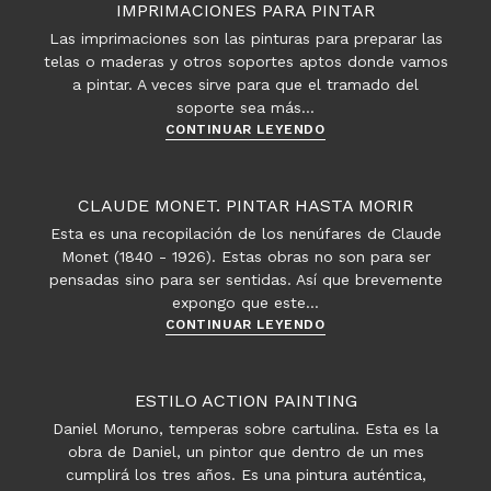
IMPRIMACIONES PARA PINTAR
Las imprimaciones son las pinturas para preparar las
telas o maderas y otros soportes aptos donde vamos
a pintar. A veces sirve para que el tramado del
soporte sea más…
Imprimaciones
CONTINUAR LEYENDO
para
pintar
CLAUDE MONET. PINTAR HASTA MORIR
Esta es una recopilación de los nenúfares de Claude
Monet (1840 - 1926). Estas obras no son para ser
pensadas sino para ser sentidas. Así que brevemente
expongo que este…
Claude
CONTINUAR LEYENDO
Monet.
Pintar
hasta
ESTILO ACTION PAINTING
morir
Daniel Moruno, temperas sobre cartulina. Esta es la
obra de Daniel, un pintor que dentro de un mes
cumplirá los tres años. Es una pintura auténtica,