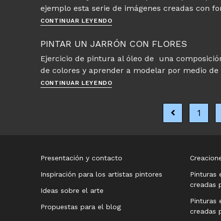
ejemplo esta serie de imágenes creadas con fo
Entre
CONTINUAR LEYENDO
Indios
y
PINTAR UN JARRÓN CON FLORES
Vaqueros
Ejercicio de pintura al óleo de una composició
de colores y aprender a modelar por medio d
Pintar
CONTINUAR LEYENDO
un
jarrón
1
con
Ir a la página a
flores
Presentación y contacto
Creacione
Inspiración para los artistas pintores
Pinturas 
creadas p
Ideas sobre el arte
Pinturas 
Propuestas para el blog
creadas p