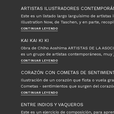
Banyai
ARTISTAS ILUSTRADORES CONTEMPOR
Este es un listado largo larguísimo de artistas 
Illustration Now, de Taschen, y en parte, reco
Artistas
CONTINUAR LEYENDO
Ilustradores
contemporáneos
KAI KAI KI KI
Obra de Chiho Aoshima ARTISTAS DE LA ASOCIACI
es un grupo de artistas contemporáneos, muy j
KAI
CONTINUAR LEYENDO
KAI
KI
CORAZÓN CON COMETAS DE SENTIMIEN
KI
Ilustración de un corazón que flota o vuela gr
Cometas - sentimientos que surgen del corazó
Corazón
CONTINUAR LEYENDO
con
cometas
ENTRE INDIOS Y VAQUEROS
de
Este es un ejercicio de composición, para apr
sentimientos