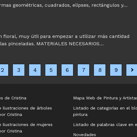
rmas geométricas, cuadrados, elipses, rectángulos y…
n floral, muy útil para empezar a utilizar más cantidad
e las pinceladas. MATERIALES NECESARIOS…
2
3
4
5
6
7
8
9
nterior
Ir 
s de Cristina
Mapa Web de Pintura y Artista
e ilustraciones de árboles
Listado de categorías en el bl
or Cristina
pintura
e ilustraciones de mujeres
Listado de palabras clave en e
or Cristina
Novedades