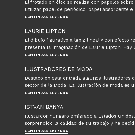
El frotado en óleo se realiza con papeles sobre 
con
utilizar papel de periódico, papel absorbente e
lápices
grasos
Técnica
CONTINUAR LEYENDO
del
Frotado
LAURIE LIPTON
o
El dibujo figurativo a lápiz lineal y con efecto
Frottage
presenta la imaginación de Laurie Lipton. Hay
Laurie
CONTINUAR LEYENDO
Lipton
ILUSTRADORES DE MODA
Destaco en esta entrada algunos ilustradores 
sector de la Moda. La ilustración de moda es u
Ilustradores
CONTINUAR LEYENDO
de
Moda
ISTVAN BANYAI
Ilustardor hungaro emigrado a Estados Unidos.
sorprendido la calidad de su trabajo y he deci
Istvan
CONTINUAR LEYENDO