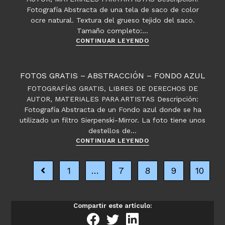
papel
Fotografía Abstracta de una tela de saco de color
ocre natural. Textura del grueso tejido del saco.
Tamaño completo:…
Fotos
CONTINUAR LEYENDO
gratis
–
Abstracción
FOTOS GRATIS – ABSTRACCIÓN – FONDO AZUL
–
FOTOGRAFÍAS GRATIS, LIBRES DE DERECHOS DE
Tela
AUTOR, MATERIALES PARA ARTISTAS Descripción:
de
Fotografía Abstracta de un Fondo azul donde se ha
Saco
utilizado un filtro Sierpenski-Mirror. La foto tiene unos
destellos de…
Fotos
CONTINUAR LEYENDO
gratis
–
1
…
7
8
9
10
Ir a la página anterior
Abstracción
–
Fondo
azul
Compartir este artículo: