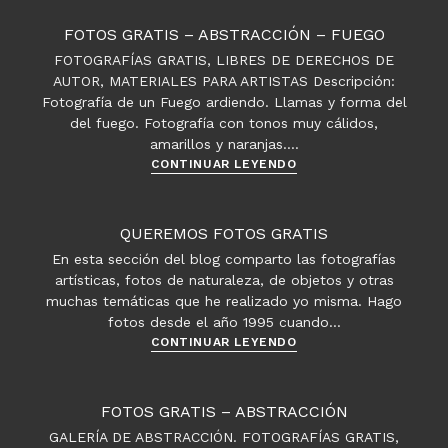
–
Abstracción
FOTOS GRATIS – ABSTRACCIÓN – FUEGO
–
FOTOGRAFÍAS GRATIS, LIBRES DE DERECHOS DE
Pañuelo
AUTOR, MATERIALES PARA ARTISTAS Descripción:
árabe
Fotografía de un Fuego ardiendo. Llamas y forma del
en
del fuego. Fotografía con tonos muy cálidos,
movimiento
amarillos y naranjas.…
Fotos
CONTINUAR LEYENDO
gratis
–
Abstracción
QUEREMOS FOTOS GRATIS
–
En esta sección del blog comparto las fotografías
Fuego
artísticas, fotos de naturaleza, de objetos y otras
muchas temáticas que he realizado yo misma. Hago
fotos desde el año 1995 cuando…
Queremos
CONTINUAR LEYENDO
fotos
gratis
FOTOS GRATIS – ABSTRACCIÓN
GALERÍA DE ABSTRACCIÓN. FOTOGRAFÍAS GRATIS,