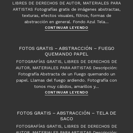
LIBRES DE DERECHOS DE AUTOR, MATERIALES PARA
ARTISTAS Fotografías gratis de imágenes abstractas,
texturas, efectos visuales, filtros, formas de
abstracción en general. Fondo Azul Tela…
Fotos
CONTINUAR LEYENDO
gratis
–
Abstracción
FOTOS GRATIS – ABSTRACCIÓN – FUEGO
QUEMANDO PAPEL
FOTOGRAFÍAS GRATIS, LIBRES DE DERECHOS DE
AUTOR, MATERIALES PARA ARTISTAS Descripción:
Fotografía Abstracta de un Fuego quemando un
papel. Llamas del fuego ardiendo. Fotografía con
tonos muy cálidos, amarillos y…
Fotos
CONTINUAR LEYENDO
gratis
–
Abstracción
FOTOS GRATIS – ABSTRACCIÓN – TELA DE
–
SACO
Fuego
FOTOGRAFÍAS GRATIS, LIBRES DE DERECHOS DE
quemando
AUTOR, MATERIALES PARA ARTISTAS Descripción: