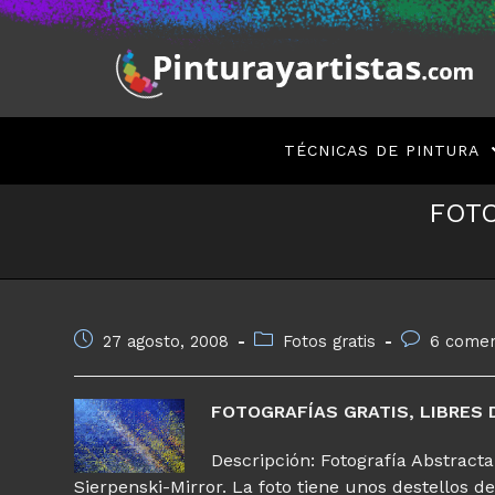
Saltar
al
contenido
TÉCNICAS DE PINTURA
FOTO
Publicación
Categoría
Comentarios
27 agosto, 2008
Fotos gratis
6 comen
de
de
de
la
la
la
entrada:
entrada:
entrada:
FOTOGRAFÍAS GRATIS, LIBRES 
Descripción: Fotografía Abstracta
Sierpenski-Mirror. La foto tiene unos destellos 