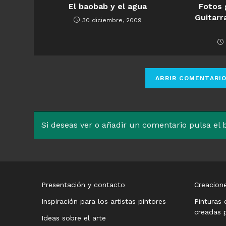
El baobab y el agua
Fotos 
Guitarr
30 diciembre, 2009
Si deseas ver o añadir un comentario pulsa el
Presentación y contacto
Creacione
Inspiración para los artistas pintores
Pinturas 
creadas p
Ideas sobre el arte