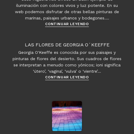
iluminación con colores vivos y luz potente. En su
web podemos disfrutar de otras bellas pinturas de
marinas, paisajes urbanos y bodegones.…
Ejemplos
CONTINUAR LEYENDO
de
iluminación
–
LAS FLORES DE GEORGIA O´KEEFFE
José
Georgia O'Keeffe es conocida por sus paisajes y
Higuera
pinturas de flores del desierto. Sus cuadros de flores
se interpretan a menudo como yónicos; ioni significa
‘útero’, ‘vagina’, ‘vulva’ o ‘vientre’…
Las
CONTINUAR LEYENDO
flores
de
Georgia
O
´Keeffe