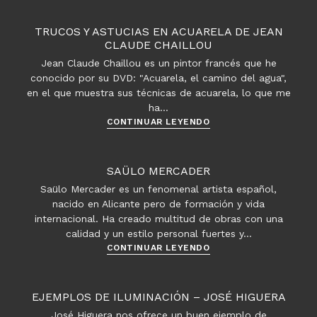
la
figura
TRUCOS Y ASTUCIAS EN ACUARELA DE JEAN
vestida
CLAUDE CHAILLOU
donde
Jean Claude Chaillou es un pintor francés que he
las
conocido por su DVD: "Acuarela, el camino del agua",
telas
en el que muestra sus técnicas de acuarela, lo que me
son
ha…
protagonistas
Trucos
CONTINUAR LEYENDO
y
astucias
en
SAÜLO MERCADER
acuarela
Saülo Mercader es un fenomenal artista español,
de
nacido en Alicante pero de formación y vida
Jean
internacional. Ha creado multitud de obras con una
Claude
calidad y un estilo personal fuertes y…
Chaillou
Saülo
CONTINUAR LEYENDO
Mercader
EJEMPLOS DE ILUMINACIÓN – JOSÉ HIGUERA
José Higuera nos ofrece un buen ejemplo de