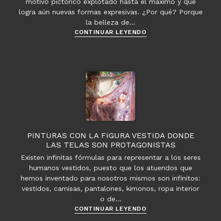
motivo pictórico explotado hasta el máximo y que
logra aún nuevas formas expresivas. ¿Por qué? Porque
la belleza de…
Pintar
CONTINUAR LEYENDO
las
rosas
PINTURAS CON LA FIGURA VESTIDA DONDE
LAS TELAS SON PROTAGONISTAS
Existen infinitas fórmulas para representar a los seres
humanos vestidos, puesto que los atuendos que
hemos inventado para nosotros mismos son infinitos:
vestidos, camisas, pantalones, kimonos, ropa interior
o de…
Pinturas
CONTINUAR LEYENDO
con