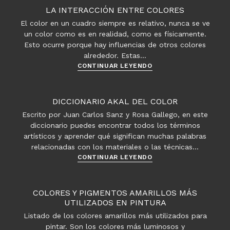
LA INTERACCIÓN ENTRE COLORES
El color en un cuadro siempre es relativo, nunca se ve
un color como es en realidad, como es físicamente.
Esto ocurre porque hay influencias de otros colores
alrededor. Estas…
La
CONTINUAR LEYENDO
interacción
entre
colores
DICCIONARIO AKAL DEL COLOR
Escrito por Juan Carlos Sanz y Rosa Gallego, en este
diccionario puedes encontrar todos los términos
artísticos y aprender qué significan muchas palabras
relacionadas con los materiales o las técnicas…
Diccionario
CONTINUAR LEYENDO
Akal
del
Color
COLORES Y PIGMENTOS AMARILLOS MÁS
UTILIZADOS EN PINTURA
Listado de los colores amarillos más utilizados para
pintar. Son los colores más luminosos y