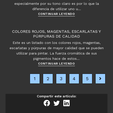
especialmente por su tono claro es por lo que la
diferencia de utilizar uno u…
Colores
CONTINUAR LEYENDO
y
pigmentos
amarillos
COLORES ROJOS, MAGENTAS, ESCARLATAS Y
más
PÚRPURAS DE CALIDAD
utilizados
Este es un listado con los colores rojos, magentas,
en
escarlatas y púrpuras de mayor calidad que se pueden
pintura
utilizar para pintar. La fuerza cromática de sus
pigmentos hace de estos…
Colores
CONTINUAR LEYENDO
rojos,
magentas,
1
2
3
4
5
Ir a la 
escarlatas
y
púrpuras
de
Compartir este artículo:
calidad