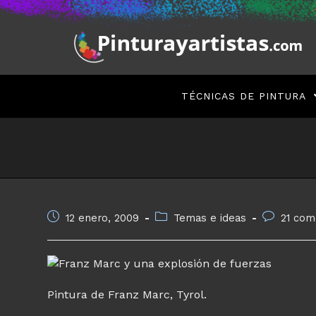
Saltar
al
contenido
TÉCNICAS DE PINTURA
Publicación
Categoría
Comentari
12 enero, 2009
Temas e ideas
21 com
de
de
de
la
la
la
entrada:
entrada:
entrada:
Pintura de Franz Marc, Tyrol.