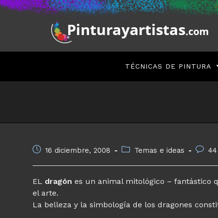
Saltar
al
contenido
TÉCNICAS DE PINTURA
Publicación
Categoría
Coment
16 diciembre, 2008
Temas e ideas
44
de
de
de
la
la
la
entrada:
entrada:
entrad
EL
dragón
es un animal mitológico – fantástico 
el arte.
La belleza y la simbología de los dragones consti